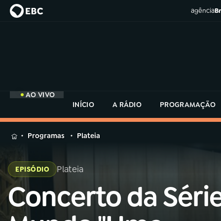
agência
Br
AO VIVO
INÍCIO
A RÁDIO
PROGRAMAÇÃO
MENU
Programas
Plateia
Buscar
na
Plateia
EPISÓDIO
Rádio
Buscar
MEC
Concerto da Séri
Buscar
na
Rádio
Início
AO VIVO