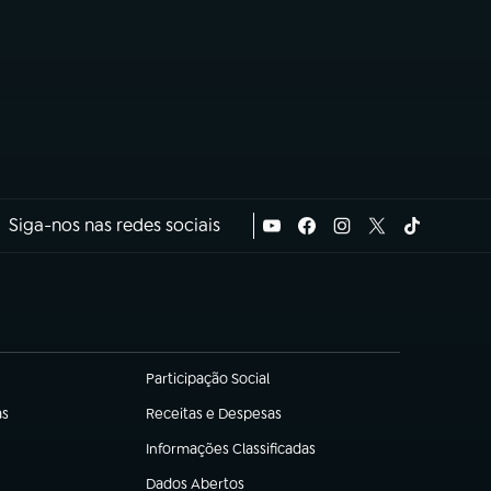
Siga-nos nas redes sociais
Participação Social
(abre em nova aba)
as
Receitas e Despesas
(abre em nova aba)
Informações Classificadas
(abre em nova aba)
Dados Abertos
(abre em nova aba)