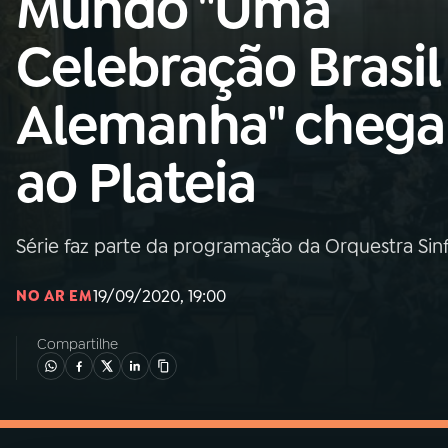
Mundo "Uma
MEC
Celebração Brasil
01
INÍCIO
Alemanha" chega
02
A RÁDIO
ao Plateia
03
PROGRAMAÇÃO
Série faz parte da programação da Orquestra Sinfô
04
PROGRAMAS
19/09/2020, 19:00
NO AR EM
05
PODCASTS
Compartilhe
06
VIDEOCASTS