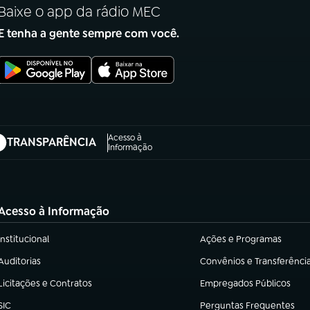
Baixe o app da rádio MEC
E tenha a gente sempre com você.
Acesso à
TRANSPARÊNCIA
abre em nova aba)
Informação
Acesso à Informação
Institucional
Ações e Programas
(abre em nova aba)
(abre em nova aba)
Auditorias
Convênios e Transferênci
(abre em nova aba)
(abre em nova aba)
Licitações e Contratos
Empregados Públicos
(abre em nova aba)
(abre em nova aba)
SIC
Perguntas Frequentes
(abre em nova aba)
(abre em nova aba)