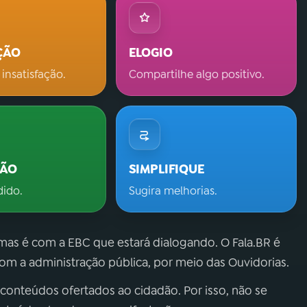
ÇÃO
ELOGIO
 insatisfação.
Compartilhe algo positivo.
ÇÃO
SIMPLIFIQUE
dido.
Sugira melhorias.
 mas é com a EBC que estará dialogando. O Fala.BR é
m a administração pública, por meio das Ouvidorias.
 conteúdos ofertados ao cidadão. Por isso, não se