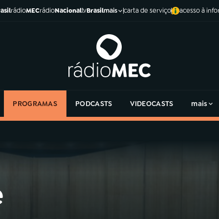
asil
rádio
MEC
rádio
Nacional
tv
Brasil
carta de serviço
acesso à inf
mais
PROGRAMAS
PODCASTS
VIDEOCASTS
mais
e