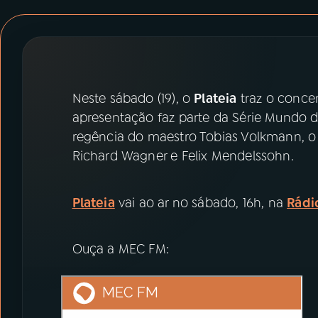
07
ÚLTIMAS
08
PRÊMIO RÁDIO MEC
Neste sábado (19), o
Plateia
traz o conce
ACOMPANHE A RÁDIO MEC
apresentação faz parte da Série Mundo 
YouTube
Facebook
regência do maestro Tobias Volkmann, o
Richard Wagner e Felix Mendelssohn.
Instagram
X
Plateia
vai ao ar no sábado, 16h, na
Rádi
TikTok
Ouça a MEC FM: