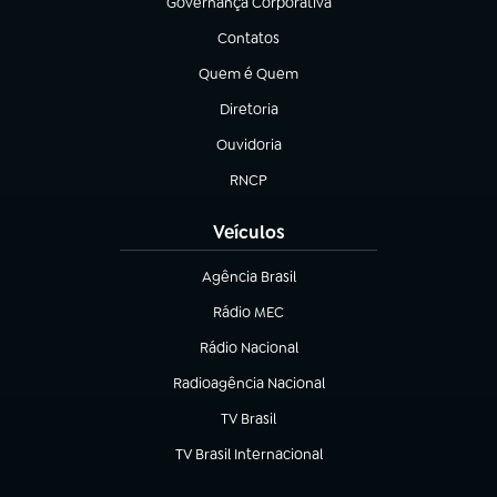
Governança Corporativa
(abre em nova aba)
Contatos
(abre em nova aba)
Quem é Quem
(abre em nova aba)
Diretoria
(abre em nova aba)
Ouvidoria
(abre em nova aba)
RNCP
(abre em nova aba)
Veículos
Agência Brasil
(abre em nova aba)
Rádio MEC
Rádio Nacional
(abre em nova aba)
Radioagência Nacional
(abre em nova aba)
TV Brasil
(abre em nova aba)
TV Brasil Internacional
(abre em nova aba)