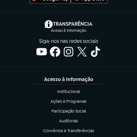
(abre em nova aba)
TRANSPARÊNCIA
Acesso à Informação
Siga-nos nas redes sociais
Acesso à Informação
Institucional
(abre em nova aba)
Ações e Programas
(abre em nova aba)
Participação Social
(abre em nova aba)
Auditorias
(abre em nova aba)
Convênios e Transferências
(abre em nova aba)