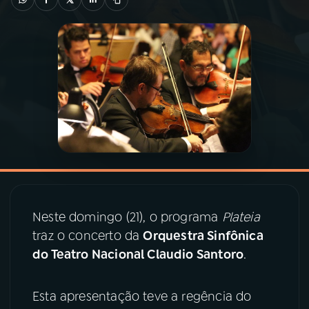
03
PROGRAMAÇÃO
04
PROGRAMAS
05
PODCASTS
06
VIDEOCASTS
Neste domingo (21), o programa
Plateia
07
ÚLTIMAS
traz o concerto da
Orquestra Sinfônica
do Teatro Nacional Claudio Santoro
.
08
PRÊMIO RÁDIO MEC
Esta apresentação teve a regência do
ACOMPANHE A RÁDIO MEC