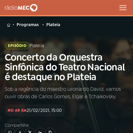
MENU
Programas
Plateia
Plateia
EPISÓDIO
Concerto da Orquestra
Buscar
na
Sinfônica do Teatro Nacional
Rádio
Buscar
é destaque no Plateia
MEC
Sob a regência do maestro Leonardo David, vamos
Início
AO VIVO
ouvir obras de Carlos Gomes, Elgar e Tchaikovsky.
01
INÍCIO
21/02/2021, 15:00
NO AR EM
Compartilhe
02
A RÁDIO