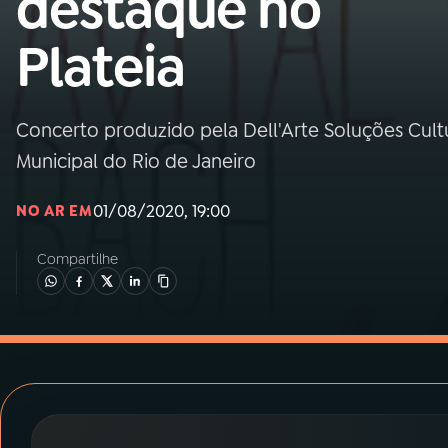
destaque no
MEC
Plateia
01
INÍCIO
02
A RÁDIO
Concerto produzido pela Dell'Arte Soluções Cultu
Municipal do Rio de Janeiro
03
PROGRAMAÇÃO
01/08/2020, 19:00
NO AR EM
04
PROGRAMAS
Compartilhe
05
PODCASTS
06
VIDEOCASTS