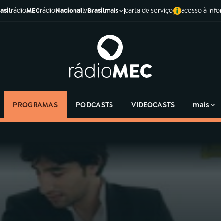
asil
rádio
MEC
rádio
Nacional
tv
Brasil
carta de serviço
acesso à inf
mais
PROGRAMAS
PODCASTS
VIDEOCASTS
mais