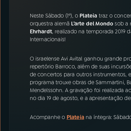
07
ÚLTIMAS
Neste Sábado (1º), o
Plateia
traz o concer
08
PRÊMIO RÁDIO MEC
orquestra alemã
L’arte del Mondo
sob a 
Ehrhardt
, realizado na temporada 2019 d
Internacionais!
ACOMPANHE A RÁDIO MEC
YouTube
Facebook
O israelense Avi Avital ganhou grande p
repertório Barroco, além de suas incursõe
Instagram
X
de concertos para outros instrumentos, e
programa trouxe obras de Sammartini, Bach
TikTok
Mendelssohn. A gravação foi realizada ao
no dia 19 de agosto, e a apresentação d
Acompanhe o
Plateia
na íntegra: Sábado 