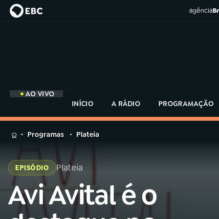
agência
Br
AO VIVO
INÍCIO
A RÁDIO
PROGRAMAÇÃO
MENU
Programas
Plateia
Buscar
na
Plateia
EPISÓDIO
Rádio
Buscar
MEC
Avi Avital é o
Buscar
na
Rádio
Início
AO VIVO