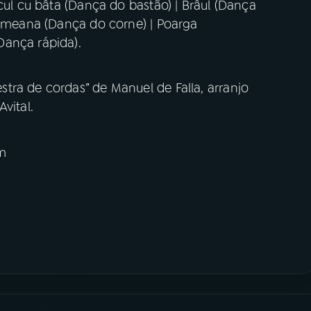
cul cu bâta (Dança do bastão) | Brâul (Dança
iumeana (Dança do corne) | Poarga
Dança rápida).
tra de cordas” de Manuel de Falla, arranjo
vital.
m