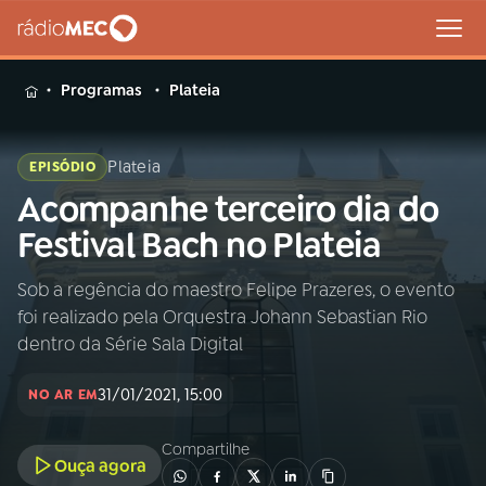
MENU
Programas
Plateia
Plateia
EPISÓDIO
Acompanhe terceiro dia do
Buscar
na
Festival Bach no Plateia
Rádio
Buscar
MEC
Sob a regência do maestro Felipe Prazeres, o evento
foi realizado pela Orquestra Johann Sebastian Rio
Início
AO VIVO
dentro da Série Sala Digital
31/01/2021, 15:00
01
INÍCIO
NO AR EM
Compartilhe
Ouça agora
02
A RÁDIO