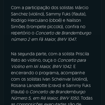
Com a participação dos solistas Márcio
YouTube
Facebook
Sanchez (violino), Sammy Fuks (flauta),
Rodrigo Herculano (oboé) e Nailson
Instagram
X
Simões (trompete piccolo), confira no
repertório o
Concerto de Brandemburgo
TikTok
número 2 em Fá Maior, BWV 1047
.
Na segunda parte, com a solista Priscila
Rato ao violino, ouça o
Concerto para
Violino em Mi Maior, BWV 1042
. E
encerrando o programa, acompanhe
com os solistas Ivan Scheinvar (violino),
Rosana Lanzelotte (cravo) e Sammy Fuks
(flauta) o
Concerto de Brandemburgo
Número 5, em Ré Maior, BWV 1050
. Todas
as composições executadas são de