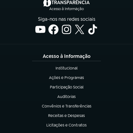
(abre em nova aba)
TRANSPARÊNCIA
Acesso à Informação
Siga-nos nas redes sociais
Acesso à Informação
Institucional
(abre em nova aba)
Ações e Programas
(abre em nova aba)
Participação Social
(abre em nova aba)
Auditorias
(abre em nova aba)
Convênios e Transferências
(abre em nova aba)
Receitas e Despesas
(abre em nova aba)
Licitações e Contratos
(abre em nova aba)