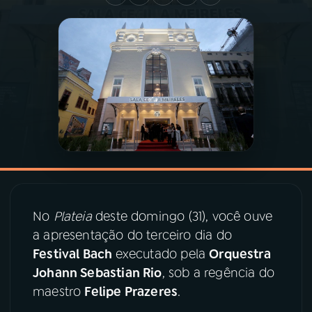
03
PROGRAMAÇÃO
04
PROGRAMAS
05
PODCASTS
06
VIDEOCASTS
No
Plateia
deste domingo (31), você ouve
07
ÚLTIMAS
a apresentação do terceiro dia do
Festival Bach
executado pela
Orquestra
08
PRÊMIO RÁDIO MEC
Johann Sebastian Rio
, sob a regência do
maestro
Felipe Prazeres
.
ACOMPANHE A RÁDIO MEC