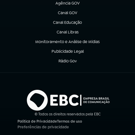
Agência GOV
(abre em nova aba)
Canal GOV
(abre em nova aba)
Canal Educação
(abre em nova aba)
Canal Libras
(abre em nova aba)
Monitoramento e Análise de Mídias
(abre em nova aba)
Publicidade Legal
(abre em nova aba)
Rádio Gov
(abre em nova aba)
© Todos os direitos reservados pela EBC
Política de Privacidade
Termos de uso
(abre em nova aba)
(abre em nova aba)
Preferências de privacidade