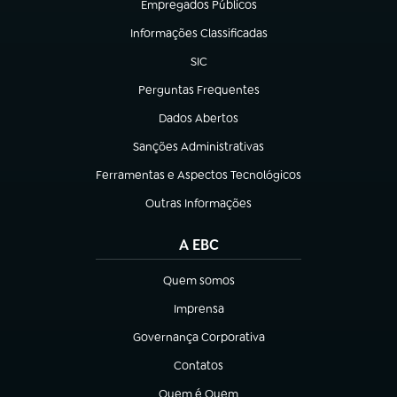
Empregados Públicos
(abre em nova aba)
Informações Classificadas
(abre em nova aba)
SIC
(abre em nova aba)
Perguntas Frequentes
(abre em nova aba)
Dados Abertos
(abre em nova aba)
Sanções Administrativas
(abre em nova aba)
Ferramentas e Aspectos Tecnológicos
(abre em nova aba)
Outras Informações
(abre em nova aba)
A EBC
Quem somos
(abre em nova aba)
Imprensa
(abre em nova aba)
Governança Corporativa
(abre em nova aba)
Contatos
(abre em nova aba)
Quem é Quem