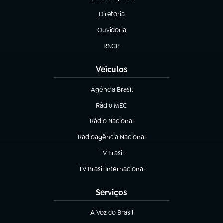
(abre em nova aba)
Diretoria
(abre em nova aba)
Ouvidoria
(abre em nova aba)
RNCP
(abre em nova aba)
Veículos
Agência Brasil
(abre em nova aba)
Rádio MEC
Rádio Nacional
(abre em nova aba)
Radioagência Nacional
(abre em nova aba)
TV Brasil
(abre em nova aba)
TV Brasil Internacional
(abre em nova aba)
Serviços
A Voz do Brasil
(abre em nova aba)