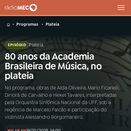
MENU
Programas
Plateia
Plateia
EPISÓDIO
80 anos da Academia
Buscar
na
Brasileira de Música, no
Rádio
Buscar
plateia
MEC
No programa, obras de Alda Oliveira, Mario Ficarelli,
Início
AO VIVO
Dinorá de Carvalho e Hekel Tavares, interpretadas
pela Orquestra Sinfônica Nacional da UFF, sob a
01
INÍCIO
regência de Marcelo Falcão e participação do
violinista Alessandro Borgomanero.
02
A RÁDIO
19/10/2025, 14:00
NO AR EM