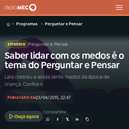
MENU
Programas
Perguntar e Pensar
Perguntar e Pensar
EPISÓDIO
Saber lidar com os medos é o
Buscar
na
tema do Perguntar e Pensar
Rádio
Buscar
MEC
Lara cresceu e ainda sente medos da época de
criança. Confira o
Início
AO VIVO
23/04/2015, 22:47
PUBLICADO EM
01
INÍCIO
Compartilhe
Ouça agora
02
A RÁDIO