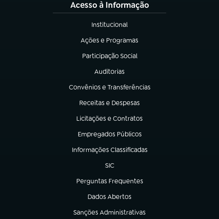
Acesso à Informação
Institucional
(abre em nova aba)
Ações e Programas
(abre em nova aba)
Participação Social
(abre em nova aba)
Auditorias
(abre em nova aba)
Convênios e Transferências
(abre em nova aba)
Receitas e Despesas
(abre em nova aba)
Licitações e Contratos
(abre em nova aba)
Empregados Públicos
(abre em nova aba)
Informações Classificadas
(abre em nova aba)
SIC
(abre em nova aba)
Perguntas Frequentes
(abre em nova aba)
Dados Abertos
(abre em nova aba)
Sanções Administrativas
(abre em nova aba)