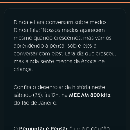
03
PROGRAMAÇÃO
Dinda e Lara conversam sobre medos.
Dinda fala: “Nossos medos aparecem
04
PROGRAMAS
mesmo quando crescemos, mas vamos
aprendendo a pensar sobre eles a
05
PODCASTS
conversar com eles”. Lara diz que cresceu,
mas ainda sente medos da época de
criança.
06
VIDEOCASTS
Confira o desenrolar da história neste
07
ÚLTIMAS
sábado (25), às 12h, na
MEC AM 800 kHz
do Rio de Janeiro.
08
PRÊMIO RÁDIO MEC
O
Perguntar e Pensar
é uma produção
ACOMPANHE A RÁDIO MEC