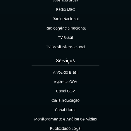
Agência Brasil
(abre em nova aba)
Rádio MEC
Rádio Nacional
(abre em nova aba)
Radioagência Nacional
(abre em nova aba)
TV Brasil
(abre em nova aba)
TV Brasil Internacional
(abre em nova aba)
Serviços
A Voz do Brasil
(abre em nova aba)
Agência GOV
(abre em nova aba)
Canal GOV
(abre em nova aba)
Canal Educação
(abre em nova aba)
Canal Libras
(abre em nova aba)
Monitoramento e Análise de Mídias
(abre em nova aba)
Publicidade Legal
(abre em nova aba)