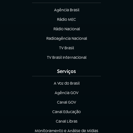
Agência Brasil
(abre em nova aba)
Rádio MEC
Rádio Nacional
(abre em nova aba)
Radioagência Nacional
(abre em nova aba)
TV Brasil
(abre em nova aba)
TV Brasil Internacional
(abre em nova aba)
Serviços
A Voz do Brasil
(abre em nova aba)
Agência GOV
(abre em nova aba)
Canal GOV
(abre em nova aba)
Canal Educação
(abre em nova aba)
Canal Libras
(abre em nova aba)
Monitoramento e Análise de Mídias
(abre em nova aba)