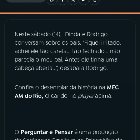
03
PROGRAMAÇÃO
Neste sábado (14), Dinda e Rodrigo
04
PROGRAMAS
conversam sobre os pais. "Fiquei irritado,
achei ele tão careta... tão fechado... não
05
PODCASTS
parecia o meu pai. Antes ele tinha uma
cabeça aberta...”, desabafa Rodrigo.
06
VIDEOCASTS
Confira o desenrolar da história na
MEC
AM do Rio,
clicando no
player
acima.
07
ÚLTIMAS
08
PRÊMIO RÁDIO MEC
O
Perguntar e Pensar
é uma produção
ACOMPANHE A RÁDIO MEC