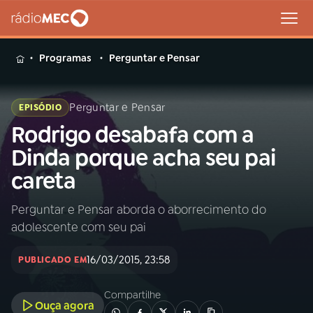
MENU
Programas
Perguntar e Pensar
Perguntar e Pensar
EPISÓDIO
Rodrigo desabafa com a
Buscar
na
Dinda porque acha seu pai
Rádio
Buscar
careta
MEC
Perguntar e Pensar aborda o aborrecimento do
Início
AO VIVO
adolescente com seu pai
01
INÍCIO
16/03/2015, 23:58
PUBLICADO EM
Compartilhe
02
A RÁDIO
Ouça agora