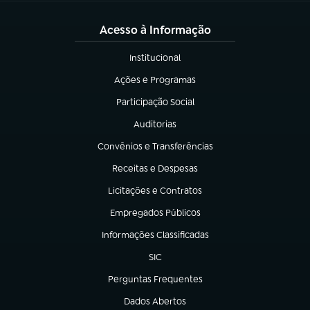
Acesso à Informação
Institucional
(abre em nova aba)
Ações e Programas
(abre em nova aba)
Participação Social
(abre em nova aba)
Auditorias
(abre em nova aba)
Convênios e Transferências
(abre em nova aba)
Receitas e Despesas
(abre em nova aba)
Licitações e Contratos
(abre em nova aba)
Empregados Públicos
(abre em nova aba)
Informações Classificadas
(abre em nova aba)
SIC
(abre em nova aba)
Perguntas Frequentes
(abre em nova aba)
Dados Abertos
(abre em nova aba)