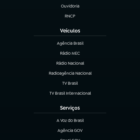
Ouvidoria
(abre em nova aba)
RNCP
(abre em nova aba)
Veículos
Agência Brasil
(abre em nova aba)
Rádio MEC
Rádio Nacional
(abre em nova aba)
Radioagência Nacional
(abre em nova aba)
TV Brasil
(abre em nova aba)
TV Brasil Internacional
(abre em nova aba)
Serviços
A Voz do Brasil
(abre em nova aba)
Agência GOV
(abre em nova aba)