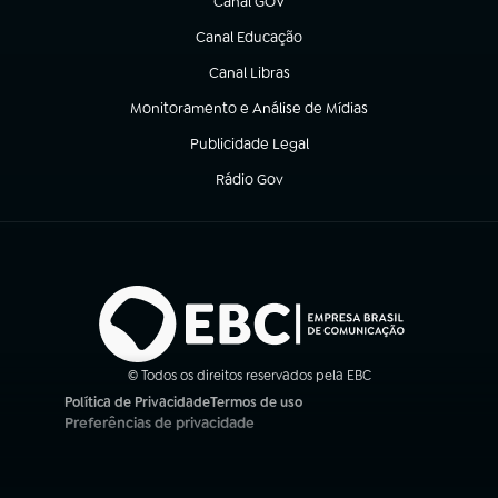
Canal GOV
(abre em nova aba)
Canal Educação
(abre em nova aba)
Canal Libras
(abre em nova aba)
Monitoramento e Análise de Mídias
(abre em nova aba)
Publicidade Legal
(abre em nova aba)
Rádio Gov
(abre em nova aba)
© Todos os direitos reservados pela EBC
Política de Privacidade
Termos de uso
(abre em nova aba)
(abre em nova aba)
Preferências de privacidade