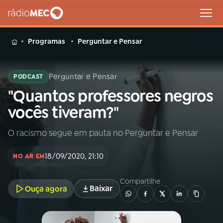
MENU
Programas
Perguntar e Pensar
Perguntar e Pensar
PODCAST
"Quantos professores negros
Buscar
na
vocês tiveram?"
Rádio
Buscar
MEC
O racismo segue em pauta no Perguntar e Pensar
Início
AO VIVO
18/09/2020, 21:10
NO AR EM
01
INÍCIO
Compartilhe
Baixar
Ouça agora
02
A RÁDIO