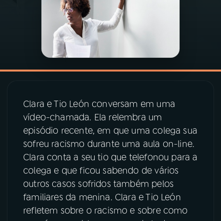
03
PROGRAMAÇÃO
04
PROGRAMAS
05
PODCASTS
Clara e Tio León conversam em uma
vídeo-chamada. Ela relembra um
06
VIDEOCASTS
episódio recente, em que uma colega sua
sofreu racismo durante uma aula on-line.
07
ÚLTIMAS
Clara conta a seu tio que telefonou para a
colega e que ficou sabendo de vários
outros casos sofridos também pelos
08
PRÊMIO RÁDIO MEC
familiares da menina. Clara e Tio León
refletem sobre o racismo e sobre como
ACOMPANHE A RÁDIO MEC