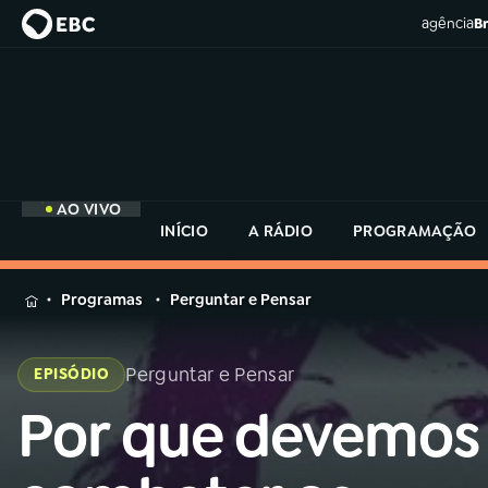
agência
Br
AO VIVO
INÍCIO
A RÁDIO
PROGRAMAÇÃO
MENU
Programas
Perguntar e Pensar
Buscar
na
Perguntar e Pensar
EPISÓDIO
Rádio
Buscar
MEC
Por que devemos
Buscar
na
Rádio
Início
AO VIVO