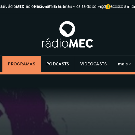
asil
rádio
MEC
rádio
Nacional
tv
Brasil
carta de serviço
acesso à inf
mais
PROGRAMAS
PODCASTS
VIDEOCASTS
mais