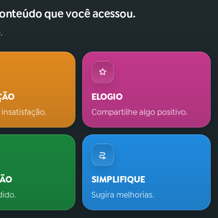
conteúdo que você acessou.
.
ÇÃO
ELOGIO
 insatisfação.
Compartilhe algo positivo.
ÇÃO
SIMPLIFIQUE
dido.
Sugira melhorias.