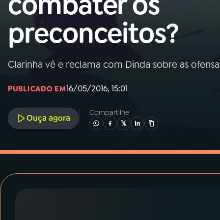
combater os
MEC
preconceitos?
01
INÍCIO
02
A RÁDIO
Clarinha vê e reclama com Dinda sobre as ofensa
16/05/2016, 15:01
PUBLICADO EM
03
PROGRAMAÇÃO
Compartilhe
Ouça agora
04
PROGRAMAS
05
PODCASTS
06
VIDEOCASTS