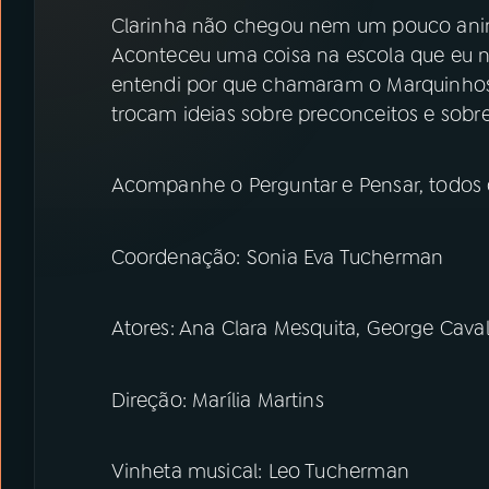
07
ÚLTIMAS
Clarinha não chegou nem um pouco anim
Aconteceu uma coisa na escola que eu n
08
PRÊMIO RÁDIO MEC
entendi por que chamaram o Marquinhos d
trocam ideias sobre preconceitos e sobre
ACOMPANHE A RÁDIO MEC
Acompanhe o Perguntar e Pensar, todos 
YouTube
Facebook
Coordenação: Sonia Eva Tucherman
Instagram
X
TikTok
Atores: Ana Clara Mesquita, George Caval
Direção: Marília Martins
Vinheta musical: Leo Tucherman