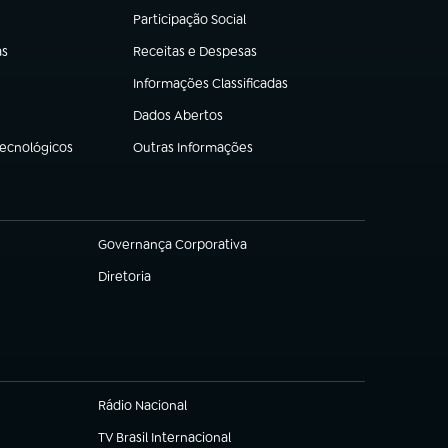
Participação Social
(abre em nova aba)
as
Receitas e Despesas
(abre em nova aba)
Informações Classificadas
(abre em nova aba)
Dados Abertos
(abre em nova aba)
Tecnológicos
Outras Informações
(abre em nova aba)
Governança Corporativa
(abre em nova aba)
Diretoria
(abre em nova aba)
Rádio Nacional
(abre em nova aba)
TV Brasil Internacional
(abre em nova aba)