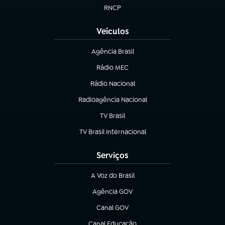
RNCP
(abre em nova aba)
Veículos
Agência Brasil
(abre em nova aba)
Rádio MEC
Rádio Nacional
(abre em nova aba)
Radioagência Nacional
(abre em nova aba)
TV Brasil
(abre em nova aba)
TV Brasil Internacional
(abre em nova aba)
Serviços
A Voz do Brasil
(abre em nova aba)
Agência GOV
(abre em nova aba)
Canal GOV
(abre em nova aba)
Canal Educação