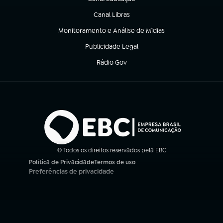
(abre em nova aba)
Canal Libras
(abre em nova aba)
Monitoramento e Análise de Mídias
(abre em nova aba)
Publicidade Legal
(abre em nova aba)
Rádio Gov
(abre em nova aba)
© Todos os direitos reservados pela EBC
Política de Privacidade
Termos de uso
(abre em nova aba)
(abre em nova aba)
Preferências de privacidade