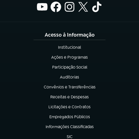
Acesso à Informação
Institucional
(abre em nova aba)
Ações e Programas
(abre em nova aba)
Participação Social
(abre em nova aba)
Auditorias
(abre em nova aba)
Convênios e Transferências
(abre em nova aba)
Receitas e Despesas
(abre em nova aba)
Licitações e Contratos
(abre em nova aba)
Empregados Públicos
(abre em nova aba)
Informações Classificadas
(abre em nova aba)
SIC
(abre em nova aba)