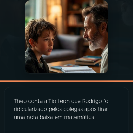
03
PROGRAMAÇÃO
04
PROGRAMAS
05
PODCASTS
06
VIDEOCASTS
07
ÚLTIMAS
Theo conta a Tio Leon que Rodrigo foi
ridicularizado pelos colegas após tirar
08
PRÊMIO RÁDIO MEC
uma nota baixa em matemática.
ACOMPANHE A RÁDIO MEC