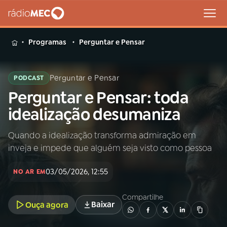
MENU
Programas
Perguntar e Pensar
Perguntar e Pensar
PODCAST
Perguntar e Pensar: toda
Buscar
na
idealização desumaniza
Rádio
Buscar
MEC
Quando a idealização transforma admiração em
inveja e impede que alguém seja visto como pessoa
Início
AO VIVO
03/05/2026, 12:55
NO AR EM
01
INÍCIO
Compartilhe
Baixar
Ouça agora
02
A RÁDIO