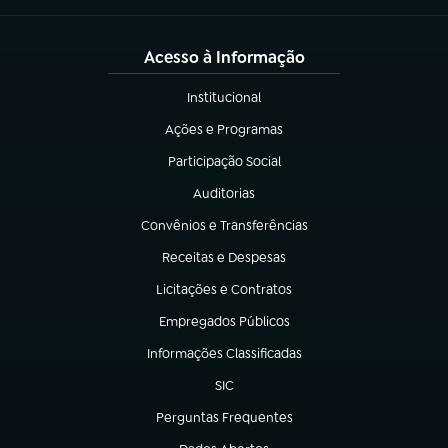
Acesso à Informação
Institucional
(abre em nova aba)
Ações e Programas
(abre em nova aba)
Participação Social
(abre em nova aba)
Auditorias
(abre em nova aba)
Convênios e Transferências
(abre em nova aba)
Receitas e Despesas
(abre em nova aba)
Licitações e Contratos
(abre em nova aba)
Empregados Públicos
(abre em nova aba)
Informações Classificadas
(abre em nova aba)
SIC
(abre em nova aba)
Perguntas Frequentes
(abre em nova aba)