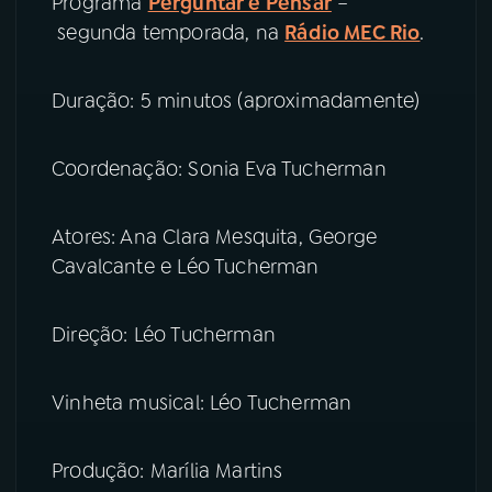
Programa
Perguntar e Pensar
–
segunda temporada, na
Rádio MEC Rio
.
YouTube
Facebook
Duração: 5 minutos (aproximadamente)
Instagram
X
TikTok
Coordenação: Sonia Eva Tucherman
Atores: Ana Clara Mesquita, George
Cavalcante e Léo Tucherman
Direção: Léo Tucherman
Vinheta musical: Léo Tucherman
Produção: Marília Martins