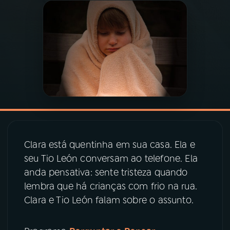
03
PROGRAMAÇÃO
04
PROGRAMAS
05
PODCASTS
06
VIDEOCASTS
Clara está quentinha em sua casa. Ela e
seu Tio León conversam ao telefone. Ela
07
ÚLTIMAS
anda pensativa: sente tristeza quando
lembra que há crianças com frio na rua.
08
PRÊMIO RÁDIO MEC
Clara e Tio León falam sobre o assunto.
ACOMPANHE A RÁDIO MEC