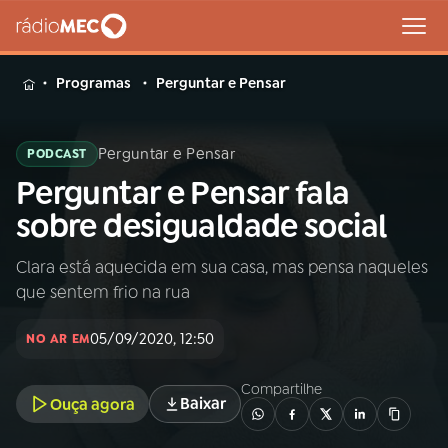
MENU
Programas
Perguntar e Pensar
Perguntar e Pensar
PODCAST
Perguntar e Pensar fala
Buscar
na
sobre desigualdade social
Rádio
Buscar
MEC
Clara está aquecida em sua casa, mas pensa naqueles
que sentem frio na rua
Início
AO VIVO
05/09/2020, 12:50
NO AR EM
01
INÍCIO
Compartilhe
Baixar
Ouça agora
02
A RÁDIO