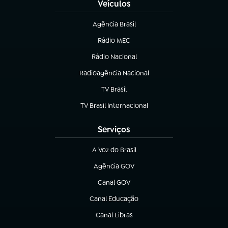
Veículos
Agência Brasil
(abre em nova aba)
Rádio MEC
Rádio Nacional
(abre em nova aba)
Radioagência Nacional
(abre em nova aba)
TV Brasil
(abre em nova aba)
TV Brasil Internacional
(abre em nova aba)
Serviços
A Voz do Brasil
(abre em nova aba)
Agência GOV
(abre em nova aba)
Canal GOV
(abre em nova aba)
Canal Educação
(abre em nova aba)
Canal Libras
(abre em nova aba)