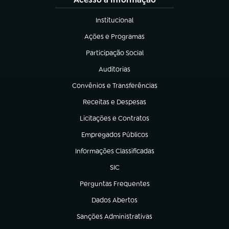
Institucional
(abre em nova aba)
Ações e Programas
(abre em nova aba)
Participação Social
(abre em nova aba)
Auditorias
(abre em nova aba)
Convênios e Transferências
(abre em nova aba)
Receitas e Despesas
(abre em nova aba)
Licitações e Contratos
(abre em nova aba)
Empregados Públicos
(abre em nova aba)
Informações Classificadas
(abre em nova aba)
SIC
(abre em nova aba)
Perguntas Frequentes
(abre em nova aba)
Dados Abertos
(abre em nova aba)
Sanções Administrativas
(abre em nova aba)