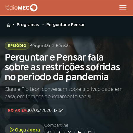
MENU
Programas
Perguntar e Pensar
Perguntar e Pensar
EPISÓDIO
Perguntar e Pensar fala
Buscar
na
sobre as restrições sofridas
Rádio
Buscar
no período da pandemia
MEC
Clara e Tio Léon conversam sobre a privacidade em
Início
AO VIVO
casa, em tempos de isolamento social
01
INÍCIO
30/05/2020, 12:54
NO AR EM
Compartilhe
02
A RÁDIO
Ouça agora