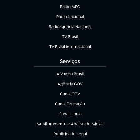
Rádio MEC
Rádio Nacional
(abre em nova aba)
Radioagência Nacional
(abre em nova aba)
TV Brasil
(abre em nova aba)
TV Brasil Internacional
(abre em nova aba)
Serviços
A Voz do Brasil
(abre em nova aba)
Agência GOV
(abre em nova aba)
Canal GOV
(abre em nova aba)
Canal Educação
(abre em nova aba)
Canal Libras
(abre em nova aba)
Monitoramento e Análise de Mídias
(abre em nova aba)
Publicidade Legal
(abre em nova aba)