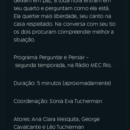
deixam em paz, a toda hora entram em
seu quarto e perguntam como ela está.
YouTube
Facebook
Ela querter mais liberdade, seu canto na
casa respeitado. Na conversa com seu tio
Instagram
X
os dois procuram compreender melhor a
situação.
TikTok
Programa Perguntar e Pensar –
segunda temporada, na Rádio MEC Rio.
Duração: 5 minutos (aproximadamente)
Coordenação: Sonia Eva Tucherman
Atores: Ana Clara Mesquita, George
Cavalcante e Léo Tucherman