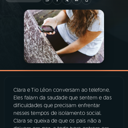
03
PROGRAMAÇÃO
04
PROGRAMAS
05
PODCASTS
06
VIDEOCASTS
Clara e Tio Léon conversam ao telefone.
07
ÚLTIMAS
Eles falam da saudade que sentem e das
dificuldades que precisam enfrentar
08
PRÊMIO RÁDIO MEC
nesses tempos de isolamento social.
Clara se queixa de que os pais não a
ACOMPANHE A RÁDIO MEC