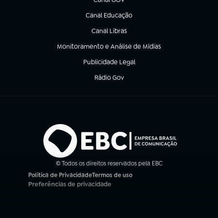
(abre em nova aba)
Canal Educação
(abre em nova aba)
Canal Libras
(abre em nova aba)
Monitoramento e Análise de Mídias
(abre em nova aba)
Publicidade Legal
(abre em nova aba)
Rádio Gov
(abre em nova aba)
© Todos os direitos reservados pela EBC
Política de Privacidade
Termos de uso
(abre em nova aba)
(abre em nova aba)
Preferências de privacidade