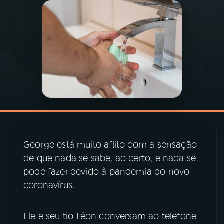
03
PROGRAMAÇÃO
04
PROGRAMAS
05
PODCASTS
06
VIDEOCASTS
George está muito aflito com a sensação
07
ÚLTIMAS
de que nada se sabe, ao certo, e nada se
pode fazer devido à pandemia do novo
coronavírus.
08
PRÊMIO RÁDIO MEC
Ele e seu tio Léon conversam ao telefone
ACOMPANHE A RÁDIO MEC