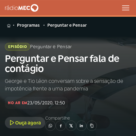
MENU
Programas
Perguntar e Pensar
Perguntar e Pensar
EPISÓDIO
Perguntar e Pensar fala de
Buscar
na
contágio
Rádio
Buscar
MEC
George e Tio Léon conversam sobre a sensação de
impotência frente a uma pandemia
Início
AO VIVO
23/05/2020, 12:50
NO AR EM
01
INÍCIO
Compartilhe
Ouça agora
02
A RÁDIO