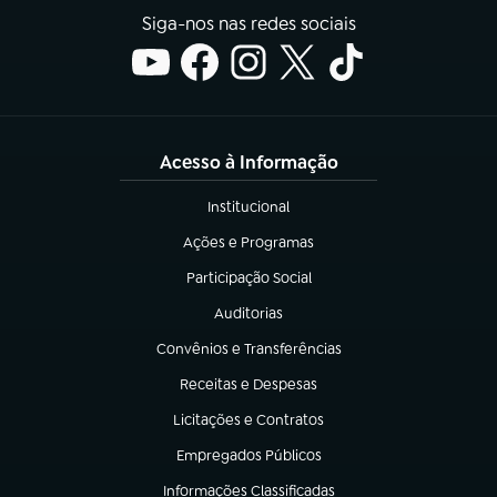
Siga-nos nas redes sociais
Acesso à Informação
Institucional
(abre em nova aba)
Ações e Programas
(abre em nova aba)
Participação Social
(abre em nova aba)
Auditorias
(abre em nova aba)
Convênios e Transferências
(abre em nova aba)
Receitas e Despesas
(abre em nova aba)
Licitações e Contratos
(abre em nova aba)
Empregados Públicos
(abre em nova aba)
Informações Classificadas