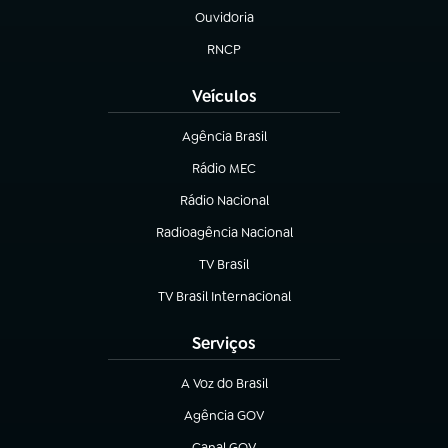
Ouvidoria
(abre em nova aba)
RNCP
(abre em nova aba)
Veículos
Agência Brasil
(abre em nova aba)
Rádio MEC
Rádio Nacional
(abre em nova aba)
Radioagência Nacional
(abre em nova aba)
TV Brasil
(abre em nova aba)
TV Brasil Internacional
(abre em nova aba)
Serviços
A Voz do Brasil
(abre em nova aba)
Agência GOV
(abre em nova aba)
Canal GOV