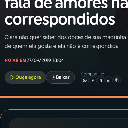
fala de amores n
MEC
correspondidos
01
INÍCIO
02
A RÁDIO
Clara não quer saber dos doces de sua madrinha 
de quem ela gosta e ela não é correspondida
03
PROGRAMAÇÃO
27/09/2019, 18:04
NO AR EM
04
PROGRAMAS
Compartilhe
Ouça agora
Baixar
05
PODCASTS
06
VIDEOCASTS