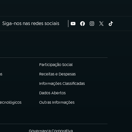
Siga-nos nas redes sociais
Participação Social
(abre em nova aba)
as
Receitas e Despesas
(abre em nova aba)
Informações Classificadas
(abre em nova aba)
Dados Abertos
(abre em nova aba)
Tecnológicos
Outras Informações
(abre em nova aba)
Governança Corporativa