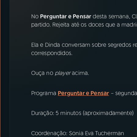
07
ÚLTIMAS
No
Perguntar e Pensar
desta semana, Cl
08
PRÊMIO RÁDIO MEC
partido. Rejeita até os doces que a madr
ACOMPANHE A RÁDIO MEC
Ela e Dinda conversam sobre segredos re
correspondidos.
YouTube
Facebook
Instagram
X
Ouça no
player
acima.
TikTok
Programa
Perguntar e Pensar
– segunda
Duração: 5 minutos (aproximadamente)
Coordenação: Sonia Eva Tucherman