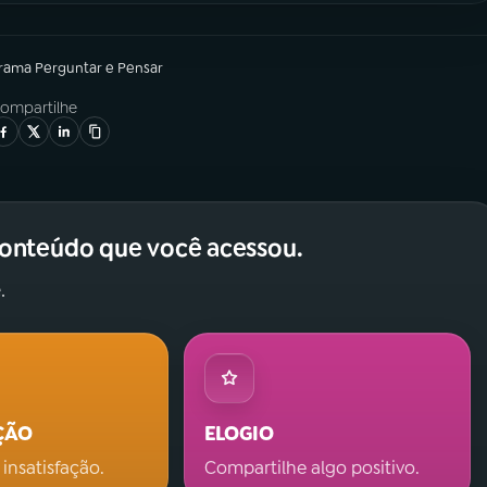
grama
Perguntar e Pensar
ompartilhe
conteúdo que você acessou.
.
ÇÃO
ELOGIO
 insatisfação.
Compartilhe algo positivo.