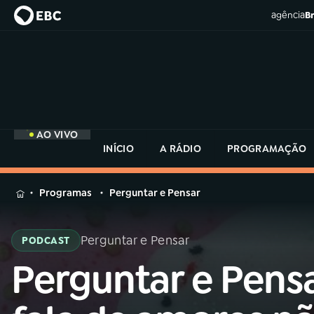
agência
Br
AO VIVO
INÍCIO
A RÁDIO
PROGRAMAÇÃO
MENU
Programas
Perguntar e Pensar
Buscar
na
Perguntar e Pensar
PODCAST
Rádio
Buscar
MEC
Perguntar e Pens
Buscar
na
Rádio
Início
AO VIVO