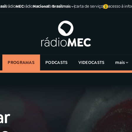
asil
rádio
MEC
rádio
Nacional
tv
Brasil
carta de serviço
acesso à inf
mais
PROGRAMAS
PODCASTS
VIDEOCASTS
mais
ar