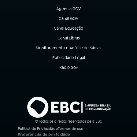
(abre em nova aba)
Agência GOV
(abre em nova aba)
Canal GOV
(abre em nova aba)
Canal Educação
(abre em nova aba)
Canal Libras
(abre em nova aba)
Monitoramento e Análise de Mídias
(abre em nova aba)
Publicidade Legal
(abre em nova aba)
Rádio Gov
(abre em nova aba)
© Todos os direitos reservados pela EBC
Política de Privacidade
Termos de uso
(abre em nova aba)
(abre em nova aba)
Preferências de privacidade