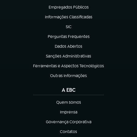
Empregados Públicos
(abre em nova aba)
Informações Classificadas
(abre em nova aba)
SIC
(abre em nova aba)
Perguntas Frequentes
(abre em nova aba)
Dados Abertos
(abre em nova aba)
Sanções Administrativas
(abre em nova aba)
Ferramentas e Aspectos Tecnológicos
(abre em nova aba)
Outras Informações
(abre em nova aba)
A EBC
Quem somos
(abre em nova aba)
Imprensa
(abre em nova aba)
Governança Corporativa
(abre em nova aba)
Contatos
(abre em nova aba)