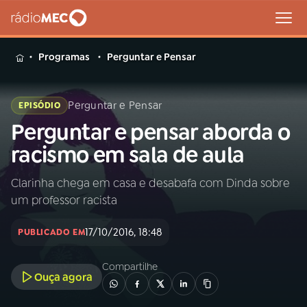
MENU
Programas
Perguntar e Pensar
Perguntar e Pensar
EPISÓDIO
Perguntar e pensar aborda o
Buscar
na
racismo em sala de aula
Rádio
Buscar
MEC
Clarinha chega em casa e desabafa com Dinda sobre
um professor racista
Início
AO VIVO
17/10/2016, 18:48
PUBLICADO EM
01
INÍCIO
Compartilhe
Ouça agora
02
A RÁDIO