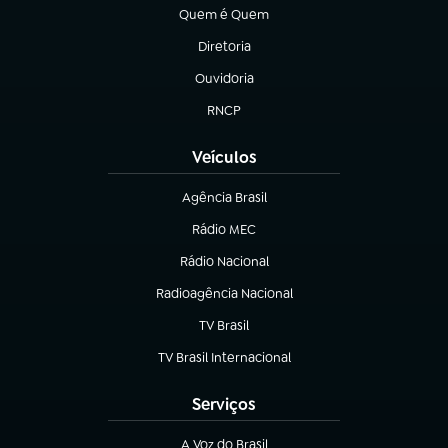
Quem é Quem
(abre em nova aba)
Diretoria
(abre em nova aba)
Ouvidoria
(abre em nova aba)
RNCP
(abre em nova aba)
Veículos
Agência Brasil
(abre em nova aba)
Rádio MEC
Rádio Nacional
(abre em nova aba)
Radioagência Nacional
(abre em nova aba)
TV Brasil
(abre em nova aba)
TV Brasil Internacional
(abre em nova aba)
Serviços
A Voz do Brasil