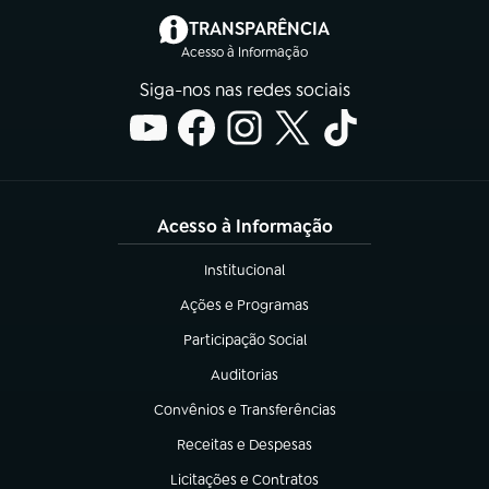
(abre em nova aba)
TRANSPARÊNCIA
Acesso à Informação
Siga-nos nas redes sociais
Acesso à Informação
Institucional
(abre em nova aba)
Ações e Programas
(abre em nova aba)
Participação Social
(abre em nova aba)
Auditorias
(abre em nova aba)
Convênios e Transferências
(abre em nova aba)
Receitas e Despesas
(abre em nova aba)
Licitações e Contratos
(abre em nova aba)