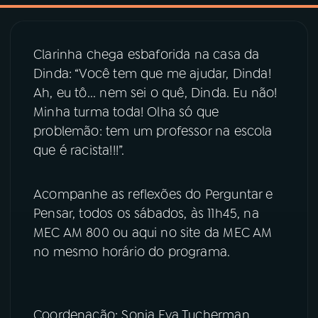
03
PROGRAMAÇÃO
Clarinha chega esbaforida na casa da
Dinda: “Você tem que me ajudar, Dinda!
04
PROGRAMAS
Ah, eu tô... nem sei o quê, Dinda. Eu não!
Minha turma toda! Olha só que
05
PODCASTS
problemão: tem um professor na escola
que é racista!!!”.
06
VIDEOCASTS
Acompanhe as reflexões do Perguntar e
Pensar, todos os sábados, às 11h45, na
07
ÚLTIMAS
MEC AM 800 ou aqui no site da MEC AM
no mesmo horário do programa.
08
PRÊMIO RÁDIO MEC
Coordenação: Sonia Eva Tucherman
ACOMPANHE A RÁDIO MEC