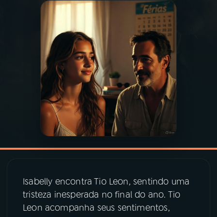
03
PROGRAMAÇÃO
04
PROGRAMAS
05
PODCASTS
06
VIDEOCASTS
07
ÚLTIMAS
Isabelly encontra Tio Leon, sentindo uma
08
PRÊMIO RÁDIO MEC
tristeza inesperada no final do ano. Tio
Leon acompanha seus sentimentos,
ACOMPANHE A RÁDIO MEC