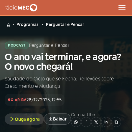
MENU
Programas
Perguntar e Pensar
Perguntar e Pensar
PODCAST
O ano vai terminar, e agora?
Buscar
na
O novo chegará!
Rádio
Buscar
MEC
Saudade do Ciclo que se Fecha: Reflexões sobre
Crescimento e Mudança
Início
AO VIVO
28/12/2025, 12:55
NO AR EM
01
INÍCIO
Compartilhe
Baixar
Ouça agora
02
A RÁDIO