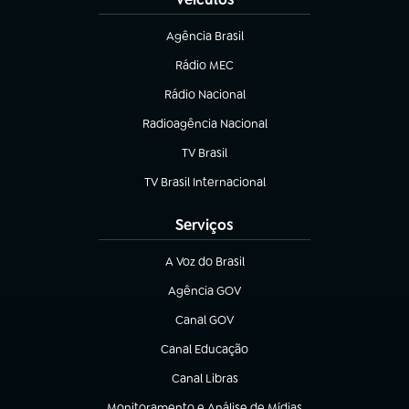
Agência Brasil
(abre em nova aba)
Rádio MEC
Rádio Nacional
(abre em nova aba)
Radioagência Nacional
(abre em nova aba)
TV Brasil
(abre em nova aba)
TV Brasil Internacional
(abre em nova aba)
Serviços
A Voz do Brasil
(abre em nova aba)
Agência GOV
(abre em nova aba)
Canal GOV
(abre em nova aba)
Canal Educação
(abre em nova aba)
Canal Libras
(abre em nova aba)
Monitoramento e Análise de Mídias