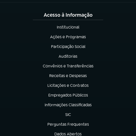
Acesso à Informação
Institucional
(abre em nova aba)
Ações e Programas
(abre em nova aba)
Participação Social
(abre em nova aba)
Auditorias
(abre em nova aba)
Convênios e Transferências
(abre em nova aba)
Receitas e Despesas
(abre em nova aba)
Licitações e Contratos
(abre em nova aba)
Empregados Públicos
(abre em nova aba)
Informações Classificadas
(abre em nova aba)
SIC
(abre em nova aba)
Perguntas Frequentes
(abre em nova aba)
Dados Abertos
(abre em nova aba)