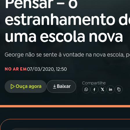
Pensar – o
MEC
estranhamento d
01
INÍCIO
uma escola nova
02
A RÁDIO
George não se sente à vontade na nova escola, 
03
PROGRAMAÇÃO
07/03/2020, 12:50
NO AR EM
04
PROGRAMAS
Compartilhe
Ouça agora
Baixar
05
PODCASTS
06
VIDEOCASTS