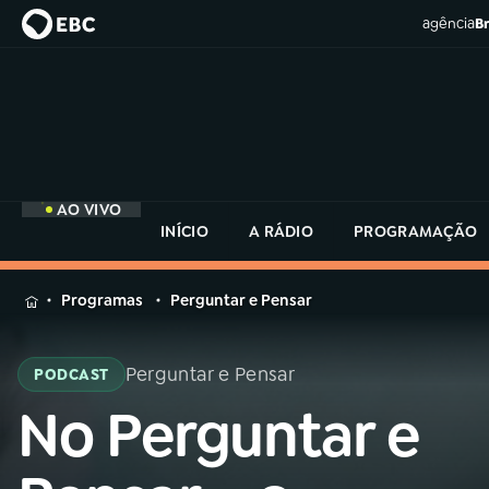
agência
Br
AO VIVO
INÍCIO
A RÁDIO
PROGRAMAÇÃO
MENU
Programas
Perguntar e Pensar
Buscar
na
Perguntar e Pensar
PODCAST
Rádio
Buscar
MEC
No Perguntar e
Buscar
na
Rádio
Início
AO VIVO