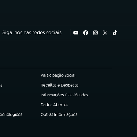
Siga-nos nas redes sociais
Participação Social
(abre em nova aba)
as
Receitas e Despesas
(abre em nova aba)
Informações Classificadas
(abre em nova aba)
Dados Abertos
(abre em nova aba)
Tecnológicos
Outras Informações
(abre em nova aba)