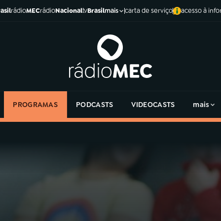
asil
rádio
MEC
rádio
Nacional
tv
Brasil
carta de serviço
acesso à inf
mais
PROGRAMAS
PODCASTS
VIDEOCASTS
mais