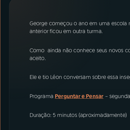
07
ÚLTIMAS
08
PRÊMIO RÁDIO MEC
George começou o ano em uma escola no
anterior ficou em outra turma.
ACOMPANHE A RÁDIO MEC
Como ainda não conhece seus novos c
YouTube
Facebook
aceito.
Instagram
X
Ele e tio Léon conversam sobre essa in
TikTok
Programa
Perguntar e Pensar
– segunda
Duração: 5 minutos (aproximadamente)