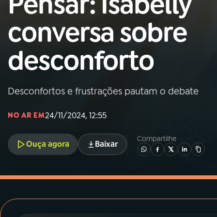
Pensar: Isabelly
MEC
conversa sobre
01
INÍCIO
desconforto
02
A RÁDIO
Desconfortos e frustrações pautam o debate
03
PROGRAMAÇÃO
24/11/2024, 12:55
NO AR EM
04
PROGRAMAS
Compartilhe
Ouça agora
Baixar
05
PODCASTS
06
VIDEOCASTS