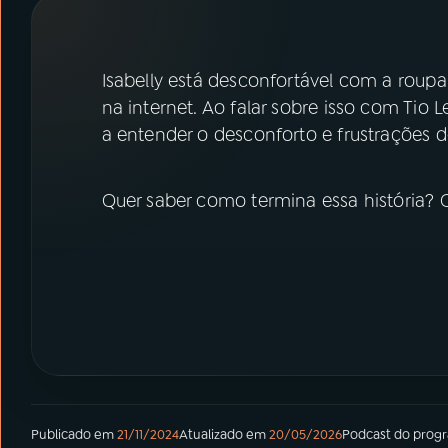
07
ÚLTIMAS
08
PRÊMIO RÁDIO MEC
Isabelly está desconfortável com a roupa
na internet. Ao falar sobre isso com Tio
a entender o desconforto e frustrações do
ACOMPANHE A RÁDIO MEC
YouTube
Facebook
Quer saber como termina essa história?
Instagram
X
TikTok
Publicado em
21/11/2024
Atualizado em
20/05/2026
Podcast
do prog