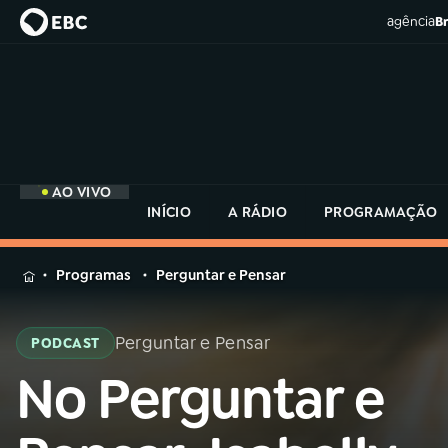
agência
Br
AO VIVO
INÍCIO
A RÁDIO
PROGRAMAÇÃO
MENU
Programas
Perguntar e Pensar
Buscar
na
Perguntar e Pensar
PODCAST
Rádio
Buscar
MEC
No Perguntar e
Buscar
na
Rádio
Início
AO VIVO