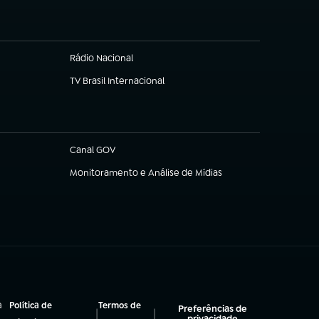
Rádio Nacional
(abre em nova aba)
TV Brasil Internacional
(abre em nova aba)
Canal GOV
(abre em nova aba)
Monitoramento e Análise de Mídias
(abre em nova aba)
a
Política de
Termos de
Preferências de
|
|
privacidade