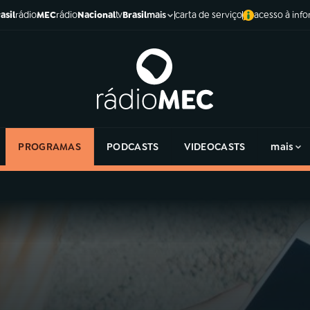
asil
rádio
MEC
rádio
Nacional
tv
Brasil
carta de serviço
acesso à inf
mais
PROGRAMAS
PODCASTS
VIDEOCASTS
mais