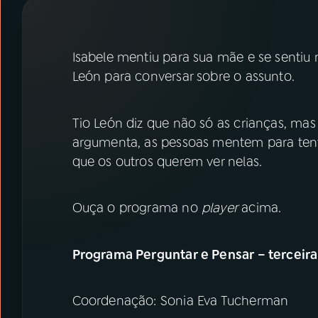
07
ÚLTIMAS
08
PRÊMIO RÁDIO MEC
Isabele mentiu para sua mãe e se sentiu m
León para conversar sobre o assunto.
ACOMPANHE A RÁDIO MEC
Tio León diz que não só as crianças, m
YouTube
Facebook
argumenta, as pessoas mentem para tenta
que os outros querem ver nelas.
Instagram
X
TikTok
Ouça o programa no
player
acima.
Programa Perguntar e Pensar – terceir
Coordenação: Sonia Eva Tucherman