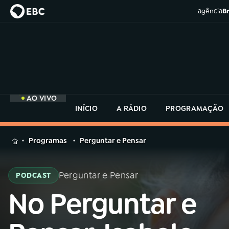
agência
Br
AO VIVO
INÍCIO
A RÁDIO
PROGRAMAÇÃO
MENU
Programas
Perguntar e Pensar
Buscar
na
Perguntar e Pensar
PODCAST
Rádio
Buscar
MEC
No Perguntar e
Buscar
na
Rádio
Início
AO VIVO