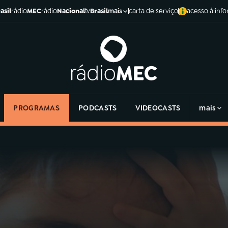
asil
rádio
MEC
rádio
Nacional
tv
Brasil
carta de serviço
acesso à inf
mais
PROGRAMAS
PODCASTS
VIDEOCASTS
mais