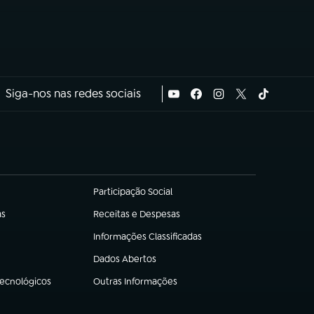
Siga-nos nas redes sociais
Participação Social
(abre em nova aba)
as
Receitas e Despesas
(abre em nova aba)
Informações Classificadas
(abre em nova aba)
Dados Abertos
(abre em nova aba)
Tecnológicos
Outras Informações
(abre em nova aba)