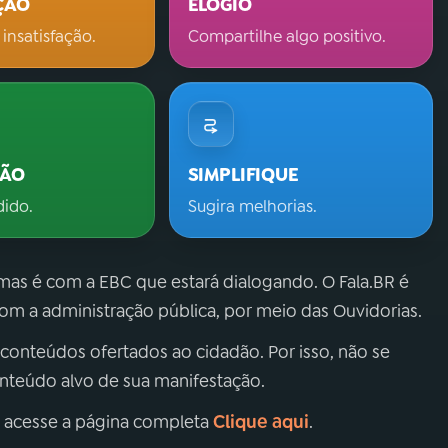
ÇÃO
ELOGIO
 insatisfação.
Compartilhe algo positivo.
ÇÃO
SIMPLIFIQUE
dido.
Sugira melhorias.
 mas é com a EBC que estará dialogando. O Fala.BR é
m a administração pública, por meio das Ouvidorias.
 conteúdos ofertados ao cidadão. Por isso, não se
onteúdo alvo de sua manifestação.
Clique aqui
, acesse a página completa
.