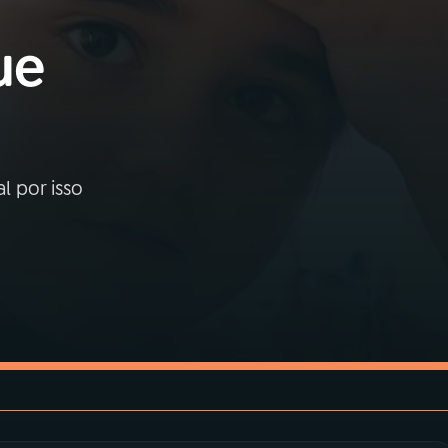
ue
l por isso