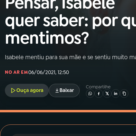
Pensar, Isabele
MEC
quer saber: por q
01
INÍCIO
mentimos?
02
A RÁDIO
Isabele mentiu para sua mãe e se sentiu muito ma
03
PROGRAMAÇÃO
06/06/2021, 12:50
NO AR EM
04
PROGRAMAS
Compartilhe
Ouça agora
Baixar
05
PODCASTS
06
VIDEOCASTS