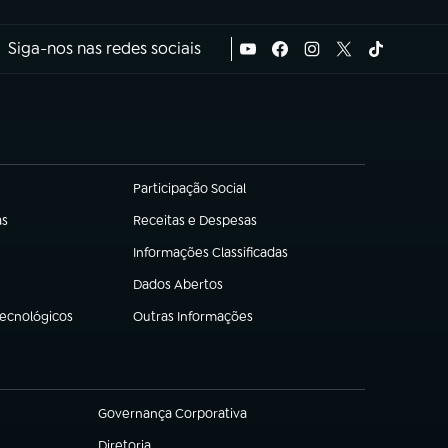
Siga-nos nas redes sociais
Participação Social
(abre em nova aba)
as
Receitas e Despesas
(abre em nova aba)
Informações Classificadas
(abre em nova aba)
Dados Abertos
(abre em nova aba)
Tecnológicos
Outras Informações
(abre em nova aba)
Governança Corporativa
(abre em nova aba)
Diretoria