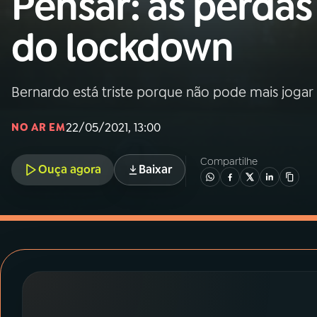
Pensar: as perdas
MEC
do lockdown
01
INÍCIO
02
A RÁDIO
Bernardo está triste porque não pode mais joga
22/05/2021, 13:00
NO AR EM
03
PROGRAMAÇÃO
Compartilhe
Ouça agora
Baixar
04
PROGRAMAS
05
PODCASTS
06
VIDEOCASTS