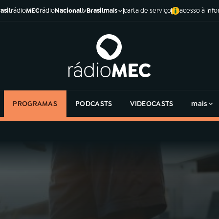
asil
rádio
MEC
rádio
Nacional
tv
Brasil
carta de serviço
acesso à inf
mais
PROGRAMAS
PODCASTS
VIDEOCASTS
mais