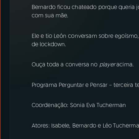
07
ÚLTIMAS
Bernardo ficou chateado porque queria 
com sua mãe.
08
PRÊMIO RÁDIO MEC
Ele e tio León conversam sobre egoísmo,
de lockdown.
ACOMPANHE A RÁDIO MEC
YouTube
Facebook
Ouça toda a conversa no
player
acima.
Instagram
X
Programa Perguntar e Pensar – terceira
TikTok
Coordenação: Sonia Eva Tucherman
Atores: Isabele, Bernardo e Léo Tucherm