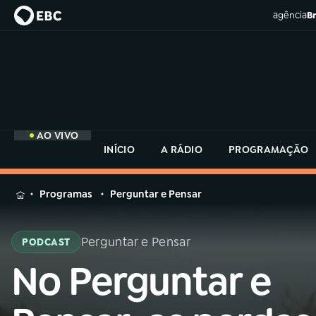
agência
Br
AO VIVO
INÍCIO
A RÁDIO
PROGRAMAÇÃO
MENU
Programas
Perguntar e Pensar
Buscar
na
Perguntar e Pensar
PODCAST
Rádio
Buscar
MEC
No Perguntar e
Buscar
na
Rádio
Início
AO VIVO