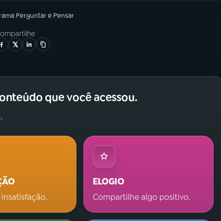
grama
Perguntar e Pensar
ompartilhe
conteúdo que você acessou.
.
ÇÃO
ELOGIO
 insatisfação.
Compartilhe algo positivo.