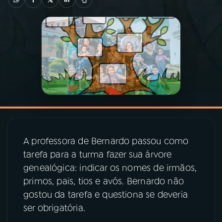
03
PROGRAMAÇÃO
04
PROGRAMAS
05
PODCASTS
06
VIDEOCASTS
A professora de Bernardo passou como
tarefa para a turma fazer sua árvore
07
ÚLTIMAS
genealógica: indicar os nomes de irmãos,
primos, pais, tios e avós. Bernardo não
08
PRÊMIO RÁDIO MEC
gostou da tarefa e questiona se deveria
ser obrigatória.
ACOMPANHE A RÁDIO MEC