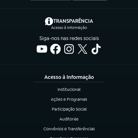
(abre em nova aba)
TRANSPARÊNCIA
Acesso à Informação
Siga-nos nas redes sociais
Acesso à Informação
Institucional
(abre em nova aba)
Ações e Programas
(abre em nova aba)
Participação Social
(abre em nova aba)
Auditorias
(abre em nova aba)
Convênios e Transferências
(abre em nova aba)