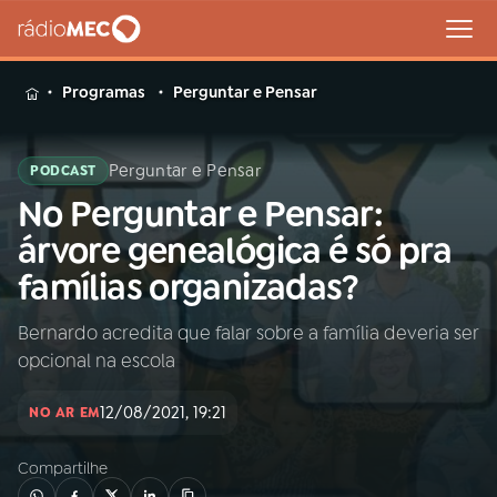
MENU
Programas
Perguntar e Pensar
Perguntar e Pensar
PODCAST
No Perguntar e Pensar:
Buscar
na
árvore genealógica é só pra
Rádio
Buscar
famílias organizadas?
MEC
Bernardo acredita que falar sobre a família deveria ser
Início
AO VIVO
opcional na escola
01
INÍCIO
12/08/2021, 19:21
NO AR EM
Compartilhe
02
A RÁDIO