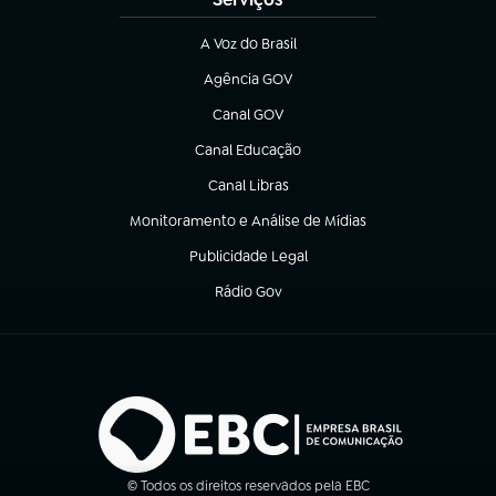
A Voz do Brasil
(abre em nova aba)
Agência GOV
(abre em nova aba)
Canal GOV
(abre em nova aba)
Canal Educação
(abre em nova aba)
Canal Libras
(abre em nova aba)
Monitoramento e Análise de Mídias
(abre em nova aba)
Publicidade Legal
(abre em nova aba)
Rádio Gov
(abre em nova aba)
© Todos os direitos reservados pela EBC