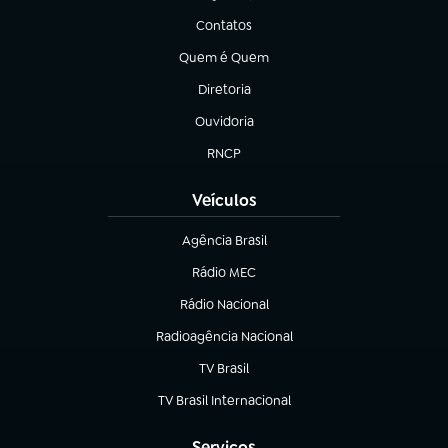
Contatos
(abre em nova aba)
Quem é Quem
(abre em nova aba)
Diretoria
(abre em nova aba)
Ouvidoria
(abre em nova aba)
RNCP
(abre em nova aba)
Veículos
Agência Brasil
(abre em nova aba)
Rádio MEC
Rádio Nacional
(abre em nova aba)
Radioagência Nacional
(abre em nova aba)
TV Brasil
(abre em nova aba)
TV Brasil Internacional
(abre em nova aba)
Serviços