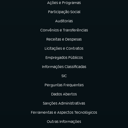
Ações e Programas
(abre em nova aba)
Participação Social
(abre em nova aba)
Auditorias
(abre em nova aba)
Convênios e Transferências
(abre em nova aba)
Receitas e Despesas
(abre em nova aba)
Licitações e Contratos
(abre em nova aba)
Empregados Públicos
(abre em nova aba)
Informações Classificadas
(abre em nova aba)
SIC
(abre em nova aba)
Perguntas Frequentes
(abre em nova aba)
Dados Abertos
(abre em nova aba)
Sanções Administrativas
(abre em nova aba)
Ferramentas e Aspectos Tecnológicos
(abre em nova aba)
Outras Informações
(abre em nova aba)