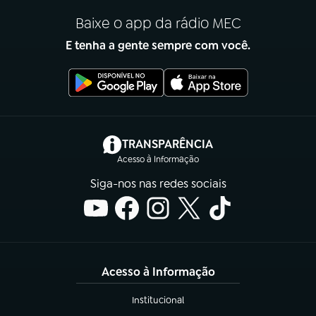
Baixe o app da rádio MEC
E tenha a gente sempre com você.
(abre em nova aba)
TRANSPARÊNCIA
Acesso à Informação
Siga-nos nas redes sociais
Acesso à Informação
Institucional
(abre em nova aba)