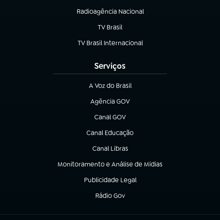
Radioagência Nacional
(abre em nova aba)
TV Brasil
(abre em nova aba)
TV Brasil Internacional
(abre em nova aba)
Serviços
A Voz do Brasil
(abre em nova aba)
Agência GOV
(abre em nova aba)
Canal GOV
(abre em nova aba)
Canal Educação
(abre em nova aba)
Canal Libras
(abre em nova aba)
Monitoramento e Análise de Mídias
(abre em nova aba)
Publicidade Legal
(abre em nova aba)
Rádio Gov
(abre em nova aba)