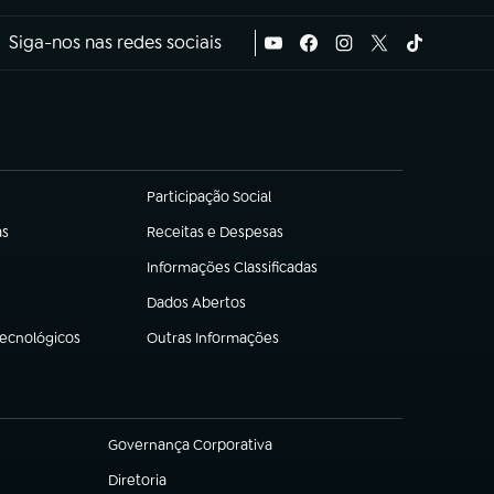
Siga-nos nas redes sociais
Participação Social
(abre em nova aba)
as
Receitas e Despesas
(abre em nova aba)
Informações Classificadas
(abre em nova aba)
Dados Abertos
(abre em nova aba)
Tecnológicos
Outras Informações
(abre em nova aba)
Governança Corporativa
(abre em nova aba)
Diretoria
(abre em nova aba)