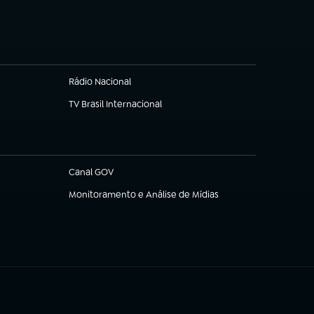
Rádio Nacional
(abre em nova aba)
TV Brasil Internacional
(abre em nova aba)
Canal GOV
(abre em nova aba)
Monitoramento e Análise de Mídias
(abre em nova aba)