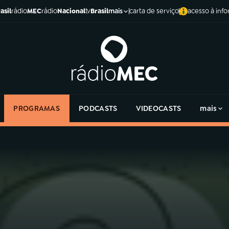
asil
rádio
MEC
rádio
Nacional
tv
Brasil
carta de serviço
acesso à inf
mais
PROGRAMAS
PODCASTS
VIDEOCASTS
mais