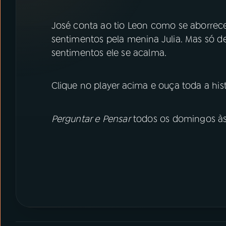
07
ÚLTIMAS
José conta ao tio Leon como se aborr
08
PRÊMIO RÁDIO MEC
sentimentos pela menina Julia. Mas só d
sentimentos ele se acalma.
ACOMPANHE A RÁDIO MEC
Clique no player acima e ouça toda a his
YouTube
Facebook
Perguntar e Pensar
todos os domingos à
Instagram
X
TikTok