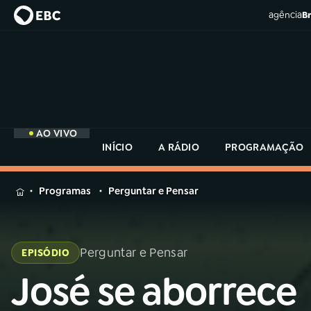
agência
Br
AO VIVO
INÍCIO
A RÁDIO
PROGRAMAÇÃO
MENU
Programas
Perguntar e Pensar
Buscar
na
Rádio
Perguntar e Pensar
EPISÓDIO
Buscar
MEC
Buscar
José se aborrece
na
Rádio
Início
AO VIVO