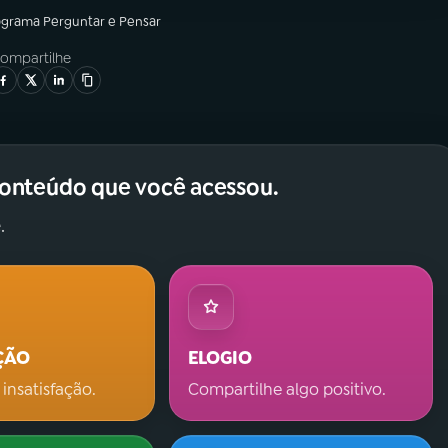
ograma
Perguntar e Pensar
ompartilhe
conteúdo que você acessou.
.
ÇÃO
ELOGIO
 insatisfação.
Compartilhe algo positivo.