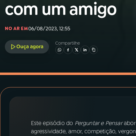
MEC
com um amigo
01
INÍCIO
06/08/2023, 12:55
NO AR EM
02
A RÁDIO
Compartilhe
Ouça agora
03
PROGRAMAÇÃO
04
PROGRAMAS
05
PODCASTS
06
VIDEOCASTS
Este episódio do
Perguntar e Pensar
abor
agressividade, amor, competição, vergonh