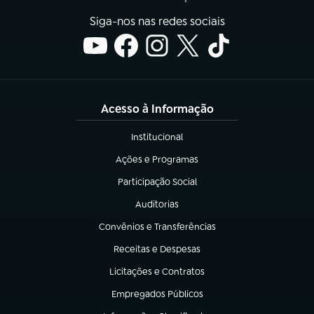
Siga-nos nas redes sociais
Acesso à Informação
Institucional
(abre em nova aba)
Ações e Programas
(abre em nova aba)
Participação Social
(abre em nova aba)
Auditorias
(abre em nova aba)
Convênios e Transferências
(abre em nova aba)
Receitas e Despesas
(abre em nova aba)
Licitações e Contratos
(abre em nova aba)
Empregados Públicos
(abre em nova aba)