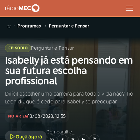
MENU
Programas
Perguntar e Pensar
Perguntar e Pensar
EPISÓDIO
Isabelly já está pensando em
Buscar
na
sua futura escolha
Rádio
Buscar
profissional
MEC
Difícil escolher uma carreira para toda a vida não? Tio
Início
AO VIVO
Leon diz que é cedo para Isabelly se preocupar
01
INÍCIO
13/08/2023, 12:55
NO AR EM
Compartilhe
02
A RÁDIO
Ouça agora