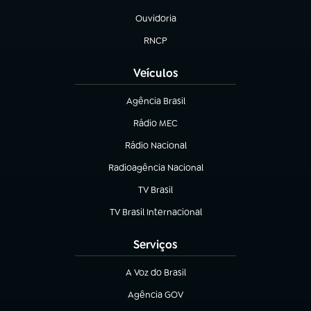
(abre em nova aba)
Ouvidoria
(abre em nova aba)
RNCP
(abre em nova aba)
Veículos
Agência Brasil
(abre em nova aba)
Rádio MEC
Rádio Nacional
(abre em nova aba)
Radioagência Nacional
(abre em nova aba)
TV Brasil
(abre em nova aba)
TV Brasil Internacional
(abre em nova aba)
Serviços
A Voz do Brasil
(abre em nova aba)
Agência GOV
(abre em nova aba)