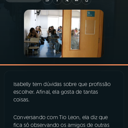
03
PROGRAMAÇÃO
04
PROGRAMAS
05
PODCASTS
06
VIDEOCASTS
Isabelly tem dúvidas sobre que profissão
07
ÚLTIMAS
escolher. Afinal, ela gosta de tantas
coisas.
08
PRÊMIO RÁDIO MEC
Conversando com Tio Leon, ela diz que
fica só observando os amigos de outras
ACOMPANHE A RÁDIO MEC