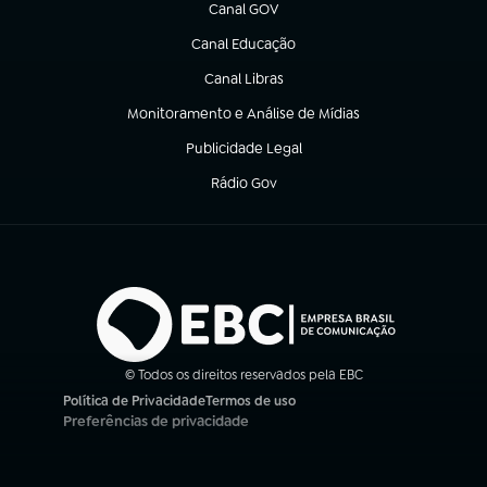
Canal GOV
(abre em nova aba)
Canal Educação
(abre em nova aba)
Canal Libras
(abre em nova aba)
Monitoramento e Análise de Mídias
(abre em nova aba)
Publicidade Legal
(abre em nova aba)
Rádio Gov
(abre em nova aba)
© Todos os direitos reservados pela EBC
Política de Privacidade
Termos de uso
(abre em nova aba)
(abre em nova aba)
Preferências de privacidade