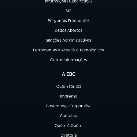
Informações Classificadas
(abre em nova aba)
SIC
(abre em nova aba)
Perguntas Frequentes
(abre em nova aba)
Dados Abertos
(abre em nova aba)
Sanções Administrativas
(abre em nova aba)
Ferramentas e Aspectos Tecnológicos
(abre em nova aba)
Outras Informações
(abre em nova aba)
A EBC
Quem somos
(abre em nova aba)
Imprensa
(abre em nova aba)
Governança Corporativa
(abre em nova aba)
Contatos
(abre em nova aba)
Quem é Quem
(abre em nova aba)
Diretoria