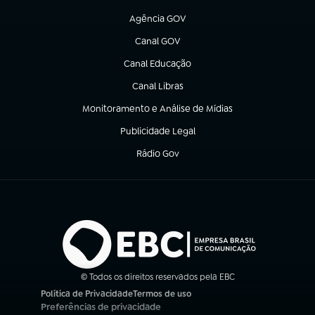
(abre em nova aba)
Agência GOV
(abre em nova aba)
Canal GOV
(abre em nova aba)
Canal Educação
(abre em nova aba)
Canal Libras
(abre em nova aba)
Monitoramento e Análise de Mídias
(abre em nova aba)
Publicidade Legal
(abre em nova aba)
Rádio Gov
(abre em nova aba)
© Todos os direitos reservados pela EBC
Política de Privacidade
Termos de uso
(abre em nova aba)
(abre em nova aba)
Preferências de privacidade