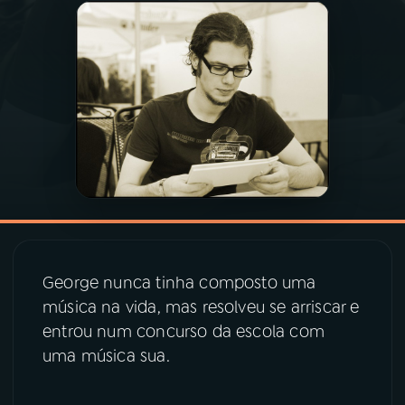
03
PROGRAMAÇÃO
04
PROGRAMAS
05
PODCASTS
06
VIDEOCASTS
George nunca tinha composto uma
07
ÚLTIMAS
música na vida, mas resolveu se arriscar e
entrou num concurso da escola com
08
PRÊMIO RÁDIO MEC
uma música sua.
ACOMPANHE A RÁDIO MEC