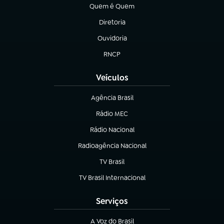
Quem é Quem
(abre em nova aba)
Diretoria
(abre em nova aba)
Ouvidoria
(abre em nova aba)
RNCP
(abre em nova aba)
Veículos
Agência Brasil
(abre em nova aba)
Rádio MEC
Rádio Nacional
(abre em nova aba)
Radioagência Nacional
(abre em nova aba)
TV Brasil
(abre em nova aba)
TV Brasil Internacional
(abre em nova aba)
Serviços
A Voz do Brasil