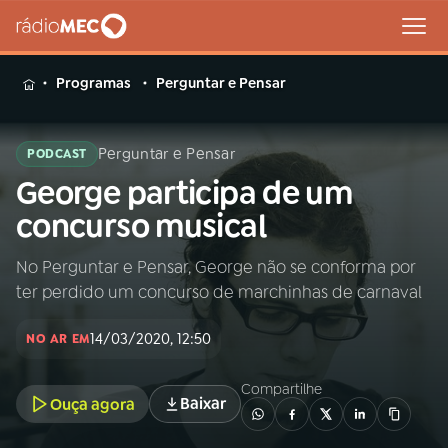
MENU
Programas
Perguntar e Pensar
Perguntar e Pensar
PODCAST
George participa de um
Buscar
na
concurso musical
Rádio
Buscar
MEC
No Perguntar e Pensar, George não se conforma por
ter perdido um concurso de marchinhas de carnaval
Início
AO VIVO
14/03/2020, 12:50
NO AR EM
01
INÍCIO
Compartilhe
Baixar
Ouça agora
02
A RÁDIO