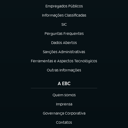
Empregados Públicos
(abre em nova aba)
Informações Classificadas
(abre em nova aba)
SIC
(abre em nova aba)
Perguntas Frequentes
(abre em nova aba)
Dados Abertos
(abre em nova aba)
Sanções Administrativas
(abre em nova aba)
Ferramentas e Aspectos Tecnológicos
(abre em nova aba)
Outras Informações
(abre em nova aba)
A EBC
Quem somos
(abre em nova aba)
Imprensa
(abre em nova aba)
Governança Corporativa
(abre em nova aba)
Contatos
(abre em nova aba)