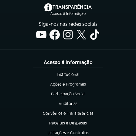
(abre em nova aba)
TRANSPARÊNCIA
Acesso à Informação
Siga-nos nas redes sociais
Acesso à Informação
Institucional
(abre em nova aba)
Ações e Programas
(abre em nova aba)
Participação Social
(abre em nova aba)
Auditorias
(abre em nova aba)
Convênios e Transferências
(abre em nova aba)
Receitas e Despesas
(abre em nova aba)
Licitações e Contratos
(abre em nova aba)