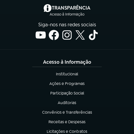
(abre em nova aba)
TRANSPARÊNCIA
Acesso à Informação
Siga-nos nas redes sociais
Acesso à Informação
Institucional
(abre em nova aba)
Ações e Programas
(abre em nova aba)
Participação Social
(abre em nova aba)
Auditorias
(abre em nova aba)
Convênios e Transferências
(abre em nova aba)
Receitas e Despesas
(abre em nova aba)
Licitações e Contratos
(abre em nova aba)