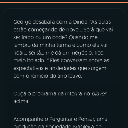
03
PROGRAMAÇÃO
George desabafa com a Dinda: “As aulas
estão começando de novo... Será que vai
04
PROGRAMAS
ser irado ou um bode? Quando me
lembro da minha turma e como ela vai
05
PODCASTS
ficar... sei lá... me dá um negócio, fico
meio bolado...” Eles conversam sobre as
expectativas e ansiedades que surgem
06
VIDEOCASTS
com o reinício do ano letivo.
07
ÚLTIMAS
Ouça o programa na íntegra no
player
acima.
08
PRÊMIO RÁDIO MEC
Acompanhe o Perguntar e Pensar, uma
produção da Sociedade Brasileira de
ACOMPANHE A RÁDIO MEC