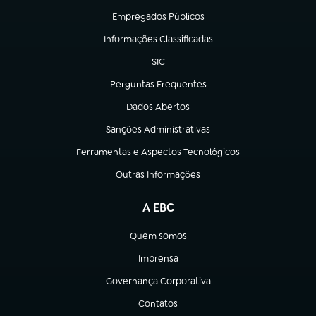
Empregados Públicos
(abre em nova aba)
Informações Classificadas
(abre em nova aba)
SIC
(abre em nova aba)
Perguntas Frequentes
(abre em nova aba)
Dados Abertos
(abre em nova aba)
Sanções Administrativas
(abre em nova aba)
Ferramentas e Aspectos Tecnológicos
(abre em nova aba)
Outras Informações
(abre em nova aba)
A EBC
Quem somos
(abre em nova aba)
Imprensa
(abre em nova aba)
Governança Corporativa
(abre em nova aba)
Contatos
(abre em nova aba)