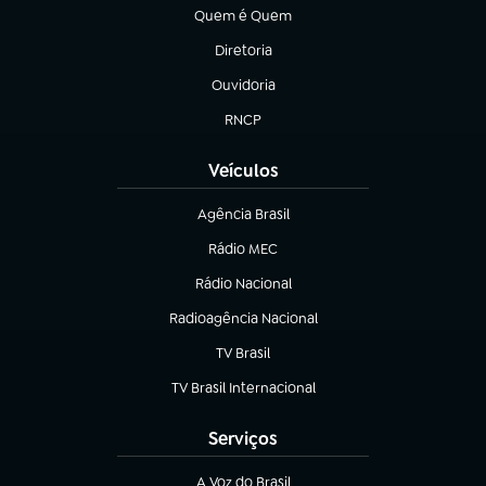
Quem é Quem
(abre em nova aba)
Diretoria
(abre em nova aba)
Ouvidoria
(abre em nova aba)
RNCP
(abre em nova aba)
Veículos
Agência Brasil
(abre em nova aba)
Rádio MEC
Rádio Nacional
(abre em nova aba)
Radioagência Nacional
(abre em nova aba)
TV Brasil
(abre em nova aba)
TV Brasil Internacional
(abre em nova aba)
Serviços
A Voz do Brasil