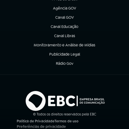
(abre em nova aba)
Agência GOV
(abre em nova aba)
Canal GOV
(abre em nova aba)
Canal Educação
(abre em nova aba)
Canal Libras
(abre em nova aba)
Monitoramento e Análise de Mídias
(abre em nova aba)
Publicidade Legal
(abre em nova aba)
Rádio Gov
(abre em nova aba)
© Todos os direitos reservados pela EBC
Política de Privacidade
Termos de uso
(abre em nova aba)
(abre em nova aba)
Preferências de privacidade