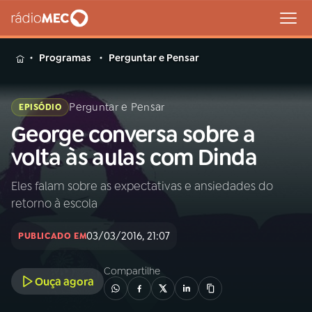
MENU
Programas
Perguntar e Pensar
Perguntar e Pensar
EPISÓDIO
George conversa sobre a
Buscar
na
volta às aulas com Dinda
Rádio
Buscar
MEC
Eles falam sobre as expectativas e ansiedades do
retorno à escola
Início
AO VIVO
03/03/2016, 21:07
PUBLICADO EM
01
INÍCIO
Compartilhe
Ouça agora
02
A RÁDIO