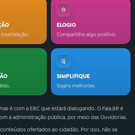
ÇÃO
ELOGIO
 insatisfação.
Compartilhe algo positivo.
ÇÃO
SIMPLIFIQUE
dido.
Sugira melhorias.
 mas é com a EBC que estará dialogando. O Fala.BR é
m a administração pública, por meio das Ouvidorias.
 conteúdos ofertados ao cidadão. Por isso, não se