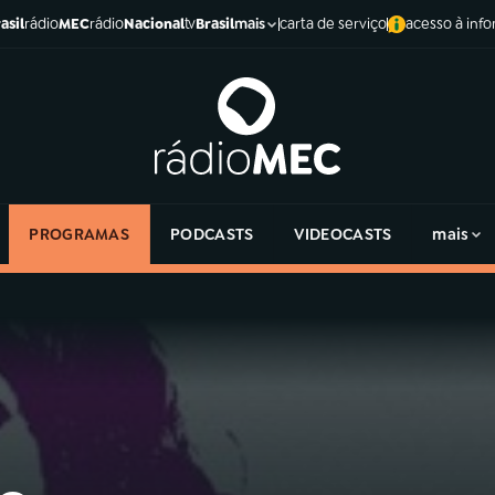
asil
rádio
MEC
rádio
Nacional
tv
Brasil
carta de serviço
acesso à inf
mais
PROGRAMAS
PODCASTS
VIDEOCASTS
mais