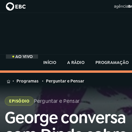
agência
Br
AO VIVO
INÍCIO
A RÁDIO
PROGRAMAÇÃO
MENU
Programas
Perguntar e Pensar
Buscar
na
Perguntar e Pensar
EPISÓDIO
Rádio
Buscar
MEC
George conversa
Buscar
na
Rádio
Início
AO VIVO