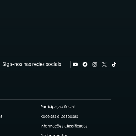
Siga-nos nas redes sociais
Participação Social
(abre em nova aba)
as
Receitas e Despesas
(abre em nova aba)
Informações Classificadas
(abre em nova aba)
Dados Abertos