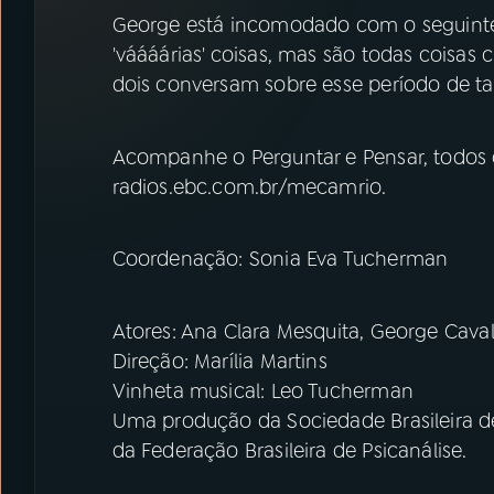
07
ÚLTIMAS
George está incomodado com o seguinte
'váááárias' coisas, mas são todas coisas 
08
PRÊMIO RÁDIO MEC
dois conversam sobre esse período de t
Acompanhe o Perguntar e Pensar, todos 
ACOMPANHE A RÁDIO MEC
radios.ebc.com.br/mecamrio.
YouTube
Facebook
Coordenação: Sonia Eva Tucherman
Instagram
X
TikTok
Atores: Ana Clara Mesquita, George Caval
Direção: Marília Martins
Vinheta musical: Leo Tucherman
Uma produção da Sociedade Brasileira de
da Federação Brasileira de Psicanálise.