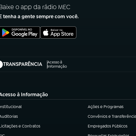
Baixe o app da rádio MEC
E tenha a gente sempre com você.
Acesso à
TRANSPARÊNCIA
abre em nova aba)
Informação
Acesso à Informação
Institucional
Ações e Programas
(abre em nova aba)
(abre em nova aba)
Auditorias
Convênios e Transferênci
(abre em nova aba)
(abre em nova aba)
Licitações e Contratos
Empregados Públicos
(abre em nova aba)
(abre em nova aba)
SIC
Perguntas Frequentes