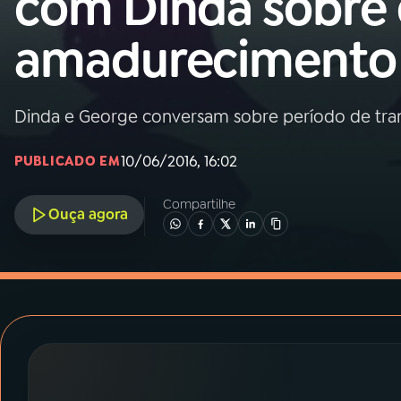
com Dinda sobre 
MEC
amadurecimento
01
INÍCIO
02
A RÁDIO
Dinda e George conversam sobre período de tr
10/06/2016, 16:02
PUBLICADO EM
03
PROGRAMAÇÃO
Compartilhe
Ouça agora
04
PROGRAMAS
05
PODCASTS
06
VIDEOCASTS