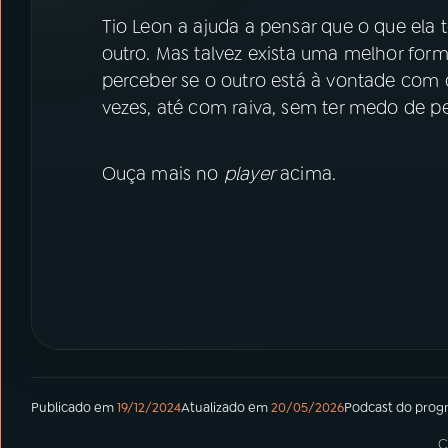
07
ÚLTIMAS
Tio Leon a ajuda a pensar que o que ela 
outro. Mas talvez exista uma melhor form
08
PRÊMIO RÁDIO MEC
perceber se o outro está à vontade com o
vezes, até com raiva, sem ter medo de pe
ACOMPANHE A RÁDIO MEC
Ouça mais no
player
acima.
YouTube
Facebook
Instagram
X
TikTok
Publicado em
19/12/2024
Atualizado em
20/05/2026
Podcast
do prog
C