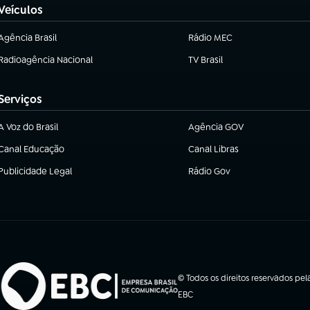
Veículos
Agência Brasil
Rádio MEC
(abre em nova aba)
Radioagência Nacional
TV Brasil
(abre em nova aba)
(abre em nova aba)
Serviços
A Voz do Brasil
Agência GOV
(abre em nova aba)
(abre em nova aba)
Canal Educação
Canal Libras
(abre em nova aba)
(abre em nova aba)
Publicidade Legal
Rádio Gov
(abre em nova aba)
(abre em nova aba)
© Todos os direitos reservados pel
EBC