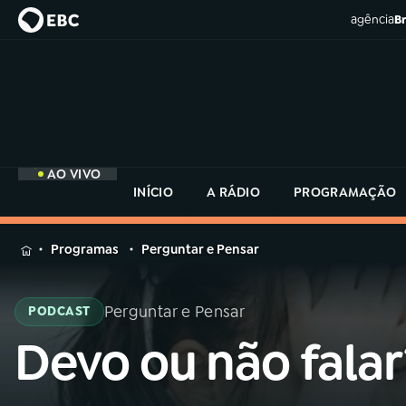
agência
Br
AO VIVO
INÍCIO
A RÁDIO
PROGRAMAÇÃO
MENU
Programas
Perguntar e Pensar
Buscar
na
Perguntar e Pensar
PODCAST
Rádio
Buscar
MEC
Devo ou não falar
Buscar
na
Rádio
Início
AO VIVO