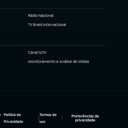
Rádio Nacional
(abre em nova aba)
TV Brasil Internacional
(abre em nova aba)
Canal GOV
(abre em nova aba)
Monitoramento e Análise de Mídias
(abre em nova aba)
a
Política de
Termos de
Preferências de
|
|
privacidade
(abre em nova aba)
(abre em nova aba)
Privacidade
uso