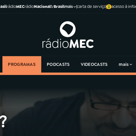
asil
rádio
MEC
rádio
Nacional
tv
Brasil
carta de serviço
acesso à inf
mais
PROGRAMAS
PODCASTS
VIDEOCASTS
mais
?