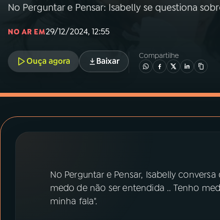
MEC
No Perguntar e Pensar: Isabelly se questiona sobr
01
INÍCIO
29/12/2024, 12:55
NO AR EM
Compartilhe
02
A RÁDIO
Ouça agora
Baixar
03
PROGRAMAÇÃO
04
PROGRAMAS
05
PODCASTS
No Perguntar e Pensar, Isabelly conversa
medo de não ser entendida .. Tenho m
06
VIDEOCASTS
minha fala".