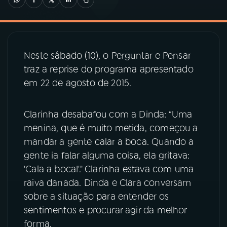
03
PROGRAMAÇÃO
Neste sábado (10), o Perguntar e Pensar
04
PROGRAMAS
traz a reprise do programa apresentado
em 22 de agosto de 2015.
05
PODCASTS
Clarinha desabafou com a Dinda: “Uma
06
VIDEOCASTS
menina, que é muito metida, começou a
mandar a gente calar a boca. Quando a
gente ia falar alguma coisa, ela gritava:
07
ÚLTIMAS
'Cala a boca!'." Clarinha estava com uma
raiva danada. Dinda e Clara conversam
08
PRÊMIO RÁDIO MEC
sobre a situação para entender os
sentimentos e procurar agir da melhor
forma.
ACOMPANHE A RÁDIO MEC