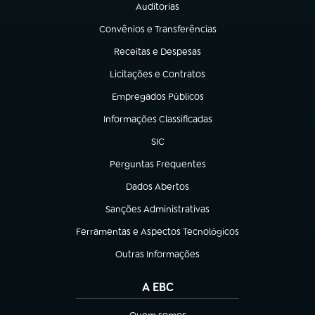
Auditorias
(abre em nova aba)
Convênios e Transferências
(abre em nova aba)
Receitas e Despesas
(abre em nova aba)
Licitações e Contratos
(abre em nova aba)
Empregados Públicos
(abre em nova aba)
Informações Classificadas
(abre em nova aba)
SIC
(abre em nova aba)
Perguntas Frequentes
(abre em nova aba)
Dados Abertos
(abre em nova aba)
Sanções Administrativas
(abre em nova aba)
Ferramentas e Aspectos Tecnológicos
(abre em nova aba)
Outras Informações
(abre em nova aba)
A EBC