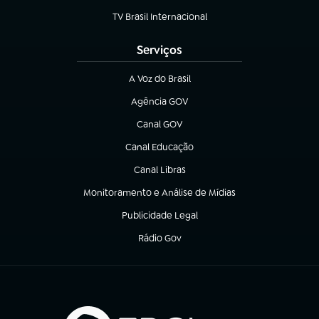
TV Brasil Internacional
(abre em nova aba)
Serviços
A Voz do Brasil
(abre em nova aba)
Agência GOV
(abre em nova aba)
Canal GOV
(abre em nova aba)
Canal Educação
(abre em nova aba)
Canal Libras
(abre em nova aba)
Monitoramento e Análise de Mídias
(abre em nova aba)
Publicidade Legal
(abre em nova aba)
Rádio Gov
(abre em nova aba)