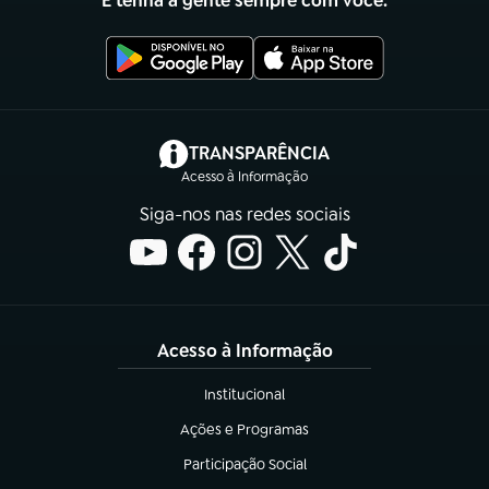
E tenha a gente sempre com você.
(abre em nova aba)
TRANSPARÊNCIA
Acesso à Informação
Siga-nos nas redes sociais
Acesso à Informação
Institucional
(abre em nova aba)
Ações e Programas
(abre em nova aba)
Participação Social
(abre em nova aba)