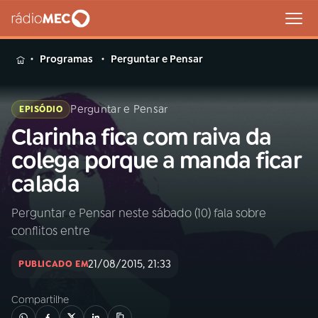
MENU
Programas
Perguntar e Pensar
Perguntar e Pensar
EPISÓDIO
Clarinha fica com raiva da
Buscar
na
colega porque a manda ficar
Rádio
Buscar
calada
MEC
Perguntar e Pensar neste sábado (10) fala sobre
Início
AO VIVO
conflitos entre
01
INÍCIO
21/08/2015, 21:33
PUBLICADO EM
Compartilhe
02
A RÁDIO