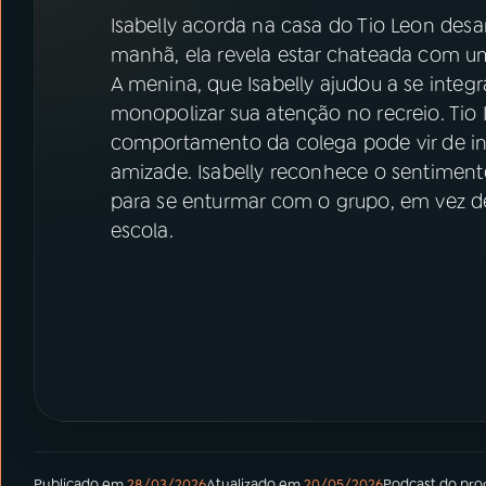
07
ÚLTIMAS
Isabelly acorda na casa do Tio Leon desa
manhã, ela revela estar chateada com u
08
PRÊMIO RÁDIO MEC
A menina, que Isabelly ajudou a se integ
monopolizar sua atenção no recreio. Tio
comportamento da colega pode vir de i
ACOMPANHE A RÁDIO MEC
amizade. Isabelly reconhece o sentimen
para se enturmar com o grupo, em vez de 
YouTube
Facebook
escola.
Instagram
X
TikTok
Publicado em
28/03/2026
Atualizado em
20/05/2026
Podcast
do pr