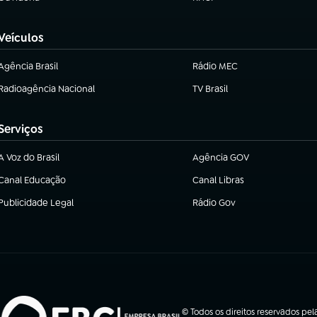
(abre em nova aba)
(abre em nova aba)
Veículos
Agência Brasil
Rádio MEC
(abre em nova aba)
Radioagência Nacional
TV Brasil
(abre em nova aba)
(abre em nova aba)
Serviços
A Voz do Brasil
Agência GOV
(abre em nova aba)
(abre em nova aba)
Canal Educação
Canal Libras
(abre em nova aba)
(abre em nova aba)
Publicidade Legal
Rádio Gov
(abre em nova aba)
(abre em nova aba)
© Todos os direitos reservados pel