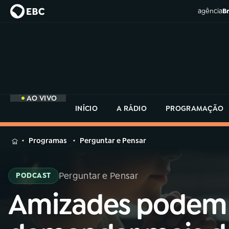
agência
Br
AO VIVO
INÍCIO
A RÁDIO
PROGRAMAÇÃO
MENU
Programas
Perguntar e Pensar
Buscar
na
Perguntar e Pensar
PODCAST
Rádio
Buscar
MEC
Amizades podem
Buscar
na
Rádio
Início
AO VIVO