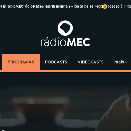
asil
rádio
MEC
rádio
Nacional
tv
Brasil
carta de serviço
acesso à inf
mais
PROGRAMAS
PODCASTS
VIDEOCASTS
mais