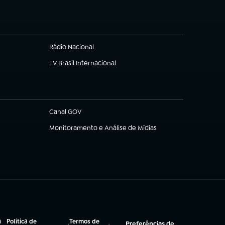
Rádio Nacional
(abre em nova aba)
TV Brasil Internacional
(abre em nova aba)
Canal GOV
(abre em nova aba)
Monitoramento e Análise de Mídias
(abre em nova aba)
a
Política de
Termos de
Preferências de