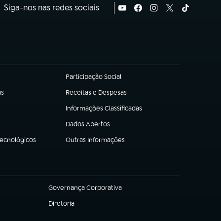
Siga-nos nas redes sociais
Participação Social
(abre em nova aba)
as
Receitas e Despesas
(abre em nova aba)
Informações Classificadas
(abre em nova aba)
Dados Abertos
(abre em nova aba)
Tecnológicos
Outras Informações
(abre em nova aba)
Governança Corporativa
(abre em nova aba)
Diretoria
(abre em nova aba)