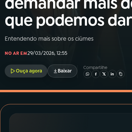
demandar mais d
MEC
que podemos dar
01
INÍCIO
02
A RÁDIO
Entendendo mais sobre os ciúmes
29/03/2026, 12:55
NO AR EM
03
PROGRAMAÇÃO
Compartilhe
Ouça agora
Baixar
04
PROGRAMAS
05
PODCASTS
06
VIDEOCASTS