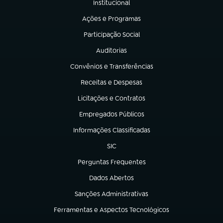
Institucional
(abre em nova aba)
Ações e Programas
(abre em nova aba)
Participação Social
(abre em nova aba)
Auditorias
(abre em nova aba)
Convênios e Transferências
(abre em nova aba)
Receitas e Despesas
(abre em nova aba)
Licitações e Contratos
(abre em nova aba)
Empregados Públicos
(abre em nova aba)
Informações Classificadas
(abre em nova aba)
SIC
(abre em nova aba)
Perguntas Frequentes
(abre em nova aba)
Dados Abertos
(abre em nova aba)
Sanções Administrativas
(abre em nova aba)
Ferramentas e Aspectos Tecnológicos
(abre em nova aba)