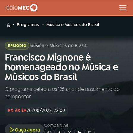
MENU
Programas
Música e Músicos do Brasil
Música e Músicos do Brasil
EPISÓDIO
Francisco Mignone é
Buscar
na
homenageado no Música e
Rádio
Buscar
Mùsicos do Brasil
MEC
O programa celebra os 125 anos de nascimento do
Início
AO VIVO
compositor
01
INÍCIO
28/08/2022, 22:00
NO AR EM
Compartilhe
02
A RÁDIO
Ouça agora