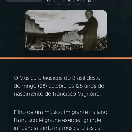
03
PROGRAMAÇÃO
04
PROGRAMAS
05
PODCASTS
06
VIDEOCASTS
O Música e Músicos do Brasil deste
domingo (28) celebra os 125 anos de
07
ÚLTIMAS
nascimento de Francisco Mignone.
Filho de um músico imigrante italiano,
08
PRÊMIO RÁDIO MEC
Francisco Mignone exerceu grande
influência tanto na música clássica,
ACOMPANHE A RÁDIO MEC