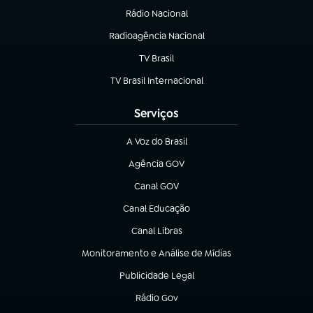
Rádio Nacional
(abre em nova aba)
Radioagência Nacional
(abre em nova aba)
TV Brasil
(abre em nova aba)
TV Brasil Internacional
(abre em nova aba)
Serviços
A Voz do Brasil
(abre em nova aba)
Agência GOV
(abre em nova aba)
Canal GOV
(abre em nova aba)
Canal Educação
(abre em nova aba)
Canal Libras
(abre em nova aba)
Monitoramento e Análise de Mídias
(abre em nova aba)
Publicidade Legal
(abre em nova aba)
Rádio Gov
(abre em nova aba)