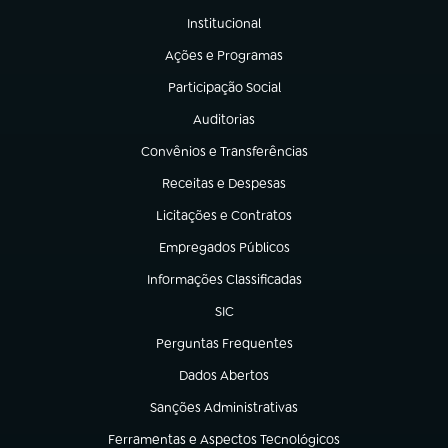
Institucional
(abre em nova aba)
Ações e Programas
(abre em nova aba)
Participação Social
(abre em nova aba)
Auditorias
(abre em nova aba)
Convênios e Transferências
(abre em nova aba)
Receitas e Despesas
(abre em nova aba)
Licitações e Contratos
(abre em nova aba)
Empregados Públicos
(abre em nova aba)
Informações Classificadas
(abre em nova aba)
SIC
(abre em nova aba)
Perguntas Frequentes
(abre em nova aba)
Dados Abertos
(abre em nova aba)
Sanções Administrativas
(abre em nova aba)
Ferramentas e Aspectos Tecnológicos
(abre em nova aba)