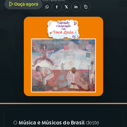
Ouça agora
03
PROGRAMAÇÃO
04
PROGRAMAS
05
PODCASTS
06
VIDEOCASTS
07
ÚLTIMAS
08
PRÊMIO RÁDIO MEC
O
Música e Músicos do Brasil
deste
ACOMPANHE A RÁDIO MEC