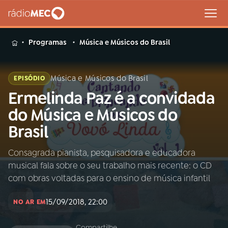
MENU
Programas
Música e Músicos do Brasil
Música e Músicos do Brasil
EPISÓDIO
Ermelinda Paz é a convidada
Buscar
na
do Música e Músicos do
Rádio
Buscar
Brasil
MEC
Consagrada pianista, pesquisadora e educadora
Início
AO VIVO
musical fala sobre o seu trabalho mais recente: o CD
com obras voltadas para o ensino de música infantil
01
INÍCIO
15/09/2018, 22:00
NO AR EM
02
A RÁDIO
Compartilhe