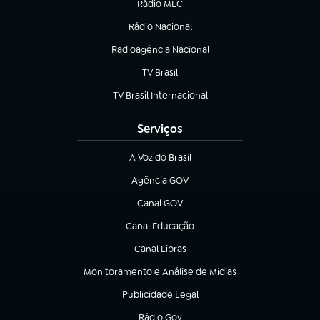
Rádio MEC
Rádio Nacional
(abre em nova aba)
Radioagência Nacional
(abre em nova aba)
TV Brasil
(abre em nova aba)
TV Brasil Internacional
(abre em nova aba)
Serviços
A Voz do Brasil
(abre em nova aba)
Agência GOV
(abre em nova aba)
Canal GOV
(abre em nova aba)
Canal Educação
(abre em nova aba)
Canal Libras
(abre em nova aba)
Monitoramento e Análise de Mídias
(abre em nova aba)
Publicidade Legal
(abre em nova aba)
Rádio Gov