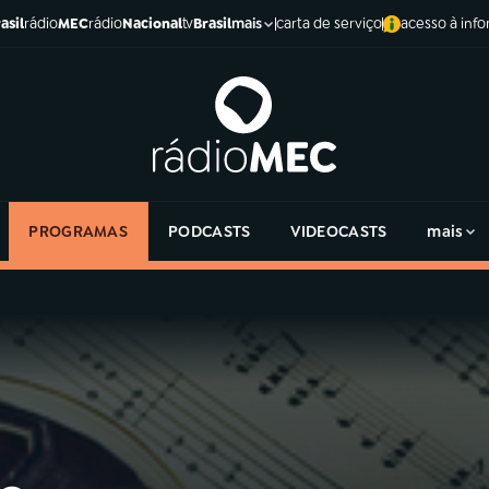
asil
rádio
MEC
rádio
Nacional
tv
Brasil
carta de serviço
acesso à inf
mais
PROGRAMAS
PODCASTS
VIDEOCASTS
mais