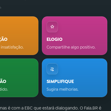
.
ÇÃO
ELOGIO
 insatisfação.
Compartilhe algo positivo.
ÇÃO
SIMPLIFIQUE
dido.
Sugira melhorias.
 mas é com a EBC que estará dialogando. O Fala.BR é