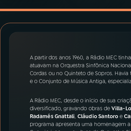
07
ÚLTIMAS
08
PRÊMIO RÁDIO MEC
ACOMPANHE A RÁDIO MEC
YouTube
Facebook
A partir dos anos 1960, a Rádio MEC tinh
atuavam na Orquestra Sinfônica Naciona
Instagram
X
Cordas ou no Quinteto de Sopros. Havia
e o Conjunto de Música Antiga, especiali
TikTok
A Rádio MEC, desde o início de sua cria
diversificado, gravando obras de
Villa­-L
Radamés Gnattali
,
Cláudio Santoro
e
Ca
programa apresenta uma homenagem a V