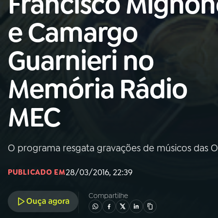
Francisco Mignon
MEC
e Camargo
01
INÍCIO
Guarnieri no
02
A RÁDIO
Memória Rádio
03
PROGRAMAÇÃO
MEC
04
PROGRAMAS
O programa resgata gravações de músicos das O
05
PODCASTS
28/03/2016, 22:39
PUBLICADO EM
06
VIDEOCASTS
Compartilhe
Ouça agora