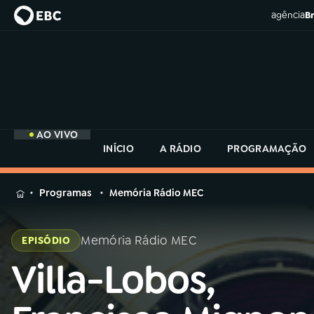
agência
Br
AO VIVO
INÍCIO
A RÁDIO
PROGRAMAÇÃO
MENU
Programas
Memória Rádio MEC
Buscar
na
Memória Rádio MEC
EPISÓDIO
Rádio
Buscar
MEC
Villa-Lobos,
Buscar
na
Rádio
Início
AO VIVO