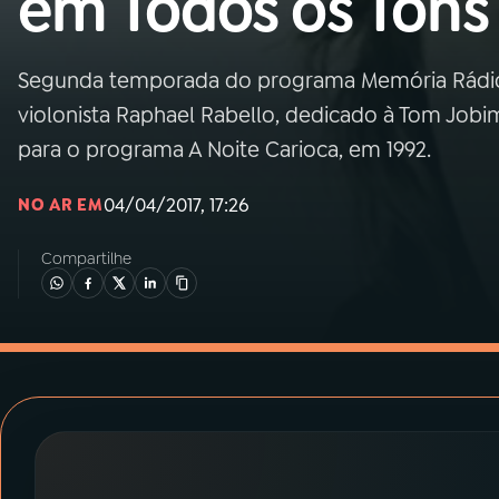
em Todos os Tons
MEC
01
INÍCIO
Segunda temporada do programa Memória Rádio 
violonista Raphael Rabello, dedicado à Tom Jobim
02
A RÁDIO
para o programa A Noite Carioca, em 1992.
04/04/2017, 17:26
NO AR EM
03
PROGRAMAÇÃO
Compartilhe
04
PROGRAMAS
05
PODCASTS
06
VIDEOCASTS