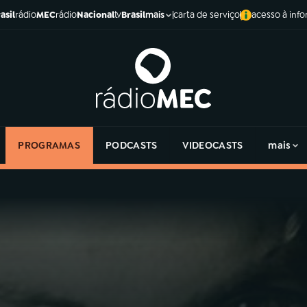
asil
rádio
MEC
rádio
Nacional
tv
Brasil
carta de serviço
acesso à inf
mais
PROGRAMAS
PODCASTS
VIDEOCASTS
mais