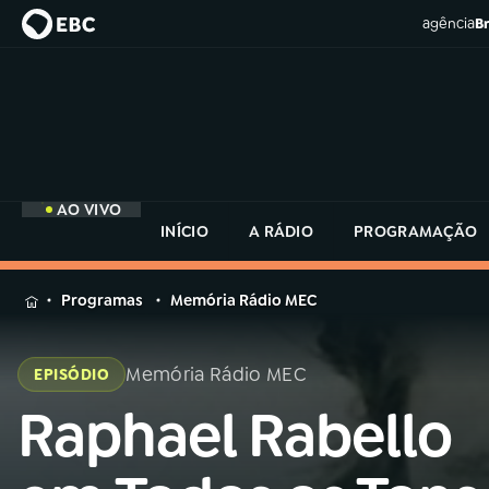
agência
Br
AO VIVO
INÍCIO
A RÁDIO
PROGRAMAÇÃO
MENU
Programas
Memória Rádio MEC
Buscar
na
Memória Rádio MEC
EPISÓDIO
Rádio
Buscar
MEC
Raphael Rabello
Buscar
na
Rádio
Início
AO VIVO