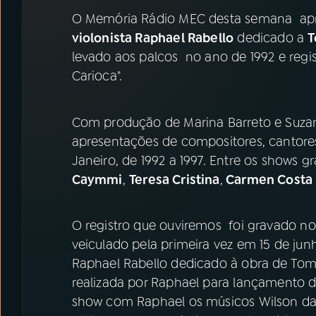
07
ÚLTIMAS
O Memória Rádio MEC desta semana ap
violonista Raphael Rabello
dedicado a
T
08
PRÊMIO RÁDIO MEC
levado aos palcos no ano de 1992 e regi
Carioca".
ACOMPANHE A RÁDIO MEC
Com produção de Marina Barreto e Suzana
YouTube
Facebook
apresentações de compositores, cantores
Janeiro, de 1992 a 1997. Entre os shows 
Instagram
X
Caymmi
,
Teresa Cristina
,
Carmen Costa
TikTok
O registro que ouviremos foi gravado no
veiculado pela primeira vez em 15 de ju
Raphael Rabello dedicado à obra de Tom
realizada por Raphael para lançamento
show com Raphael os músicos Wilson das 