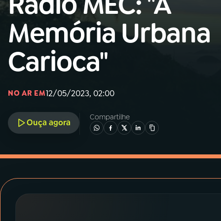
Rádio MEC: "A
MEC
Memória Urbana
01
INÍCIO
Carioca"
02
A RÁDIO
12/05/2023, 02:00
NO AR EM
03
PROGRAMAÇÃO
Compartilhe
Ouça agora
04
PROGRAMAS
05
PODCASTS
06
VIDEOCASTS