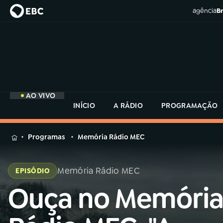
agência
Br
AO VIVO
INÍCIO
A RÁDIO
PROGRAMAÇÃO
MENU
Programas
Memória Rádio MEC
Buscar
na
Memória Rádio MEC
EPISÓDIO
Rádio
Buscar
MEC
Ouça no Memóri
Buscar
na
Rádio
Início
AO VIVO