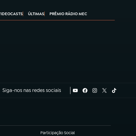
VIDEOCASTS
ÚLTIMAS
PRÊMIO RÁDIO MEC
Siga-nos nas redes sociais
Participação Social
(abre em nova aba)