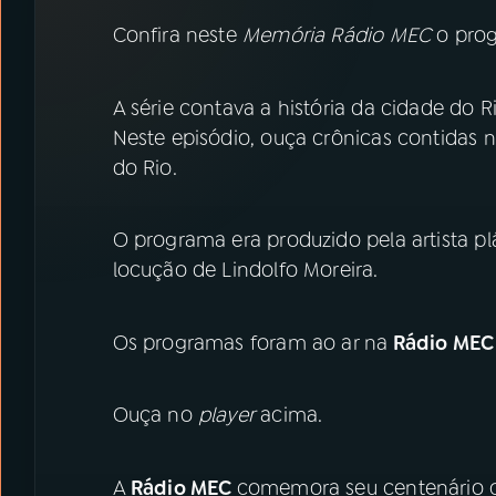
07
ÚLTIMAS
Confira neste
Memória Rádio MEC
o pro
08
PRÊMIO RÁDIO MEC
A série contava a história da cidade do R
Neste episódio, ouça crônicas contidas n
ACOMPANHE A RÁDIO MEC
do Rio.
YouTube
Facebook
O programa era produzido pela artista plás
Instagram
X
locução de Lindolfo Moreira.
TikTok
Os programas foram ao ar na
Rádio MEC
Ouça no
player
acima.
A
Rádio MEC
comemora seu centenário 