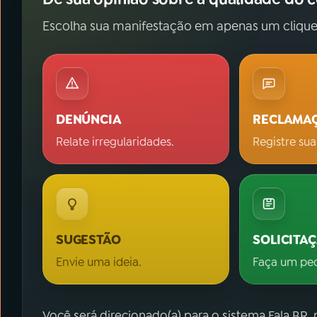
Escolha sua manifestação em apenas um clique
DENÚNCIA
RECLAMA
Relate irregularidades.
Registre sua
SUGESTÃO
SOLICITA
Envie uma ideia.
Faça um pe
Você será direcionado(a) para o sistema Fala.BR,