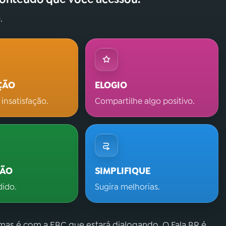
.
ÇÃO
ELOGIO
 insatisfação.
Compartilhe algo positivo.
ÇÃO
SIMPLIFIQUE
dido.
Sugira melhorias.
 mas é com a EBC que estará dialogando. O Fala.BR é