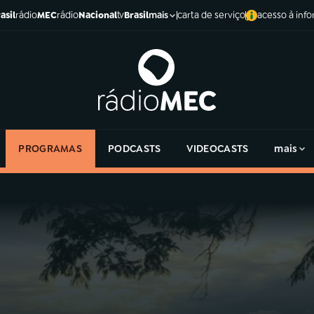
asil
rádio
MEC
rádio
Nacional
tv
Brasil
carta de serviço
acesso à inf
mais
PROGRAMAS
PODCASTS
VIDEOCASTS
mais
a