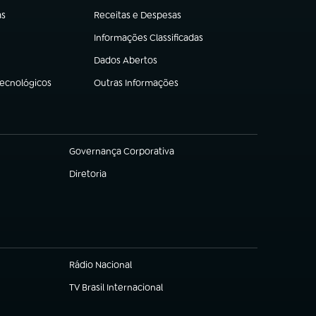
as
Receitas e Despesas
(abre em nova aba)
Informações Classificadas
(abre em nova aba)
Dados Abertos
(abre em nova aba)
Tecnológicos
Outras Informações
(abre em nova aba)
Governança Corporativa
(abre em nova aba)
Diretoria
(abre em nova aba)
Rádio Nacional
(abre em nova aba)
TV Brasil Internacional
(abre em nova aba)