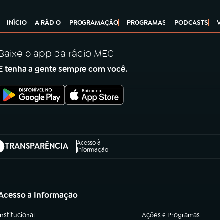
INÍCIO
A RÁDIO
PROGRAMAÇÃO
PROGRAMAS
PODCASTS
Baixe o app da rádio MEC
E tenha a gente sempre com você.
Acesso à
TRANSPARÊNCIA
abre em nova aba)
Informação
Acesso à Informação
Institucional
Ações e Programas
(abre em nova aba)
(abre em nova aba)