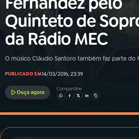
Fernandez pelo
MEC
Quinteto de Sopr
01
INÍCIO
da Rádio MEC
02
A RÁDIO
O músico Cláudio Santoro também faz parte do
03
PROGRAMAÇÃO
14/03/2016, 23:39
PUBLICADO EM
04
PROGRAMAS
Compartilhe
Ouça agora
05
PODCASTS
06
VIDEOCASTS