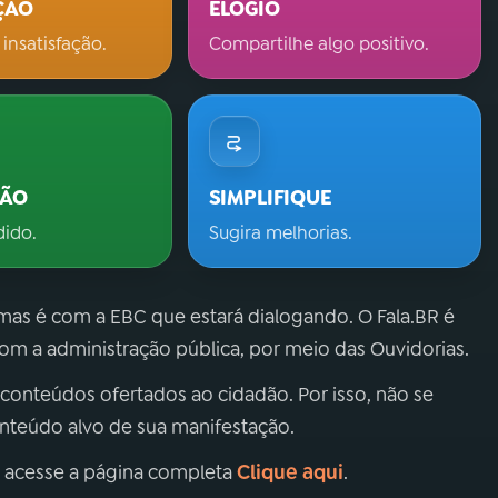
ÇÃO
ELOGIO
 insatisfação.
Compartilhe algo positivo.
ÇÃO
SIMPLIFIQUE
dido.
Sugira melhorias.
 mas é com a EBC que estará dialogando. O Fala.BR é
m a administração pública, por meio das Ouvidorias.
 conteúdos ofertados ao cidadão. Por isso, não se
onteúdo alvo de sua manifestação.
Clique aqui
, acesse a página completa
.