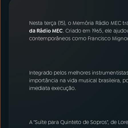
07
ÚLTIMAS
08
PRÊMIO RÁDIO MEC
Nesta terça (15), o Memória Rádio MEC t
da Rádio MEC
. Criado em 1965, ele ajudo
contemporâneos como Francisco Mignone
ACOMPANHE A RÁDIO MEC
YouTube
Facebook
Instagram
X
Integrado pelos melhores instrumentistas
importância na vida musical brasileira, p
TikTok
imediata execução.
A "Suíte para Quinteto de Sopros", de Lor