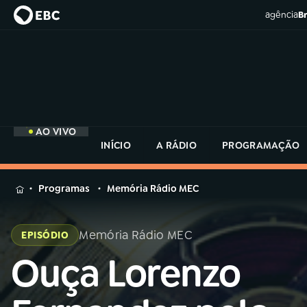
agência
Br
AO VIVO
INÍCIO
A RÁDIO
PROGRAMAÇÃO
MENU
Programas
Memória Rádio MEC
Buscar
na
Memória Rádio MEC
EPISÓDIO
Rádio
Buscar
MEC
Ouça Lorenzo
Buscar
na
Rádio
Início
AO VIVO