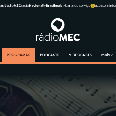
asil
rádio
MEC
rádio
Nacional
tv
Brasil
carta de serviço
acesso à inf
mais
PROGRAMAS
PODCASTS
VIDEOCASTS
mais