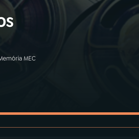
os
 Memória MEC