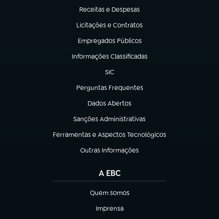
Receitas e Despesas
(abre em nova aba)
Licitações e Contratos
(abre em nova aba)
Empregados Públicos
(abre em nova aba)
Informações Classificadas
(abre em nova aba)
SIC
(abre em nova aba)
Perguntas Frequentes
(abre em nova aba)
Dados Abertos
(abre em nova aba)
Sanções Administrativas
(abre em nova aba)
Ferramentas e Aspectos Tecnológicos
(abre em nova aba)
Outras Informações
(abre em nova aba)
A EBC
Quem somos
(abre em nova aba)
Imprensa
(abre em nova aba)