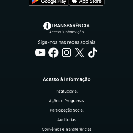
(abre em nova aba)
TRANSPARÊNCIA
Acesso à Informação
Siga-nos nas redes sociais
Acesso à Informação
Institucional
(abre em nova aba)
Ações e Programas
(abre em nova aba)
Participação Social
(abre em nova aba)
Auditorias
(abre em nova aba)
Convênios e Transferências
(abre em nova aba)