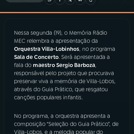
03
PROGRAMAÇÃO
Nessa segunda (19), o Memória Rádio
04
PROGRAMAS
MEC relembra a apresentação da
Orquestra Villa-Lobinhos
, no programa
05
PODCASTS
Sala de Concerto
. Será apresentada a
fala do
maestro Sergio Barboza
,
responsável pelo projeto que procurava
06
VIDEOCASTS
preservar viva a memória de Villa-Lobos,
através do Guia Prático, que resgatou
07
ÚLTIMAS
canções populares infantis.
08
PRÊMIO RÁDIO MEC
No programa, a orquestra apresenta a
composição “Seleção do Guia Prático”, de
Villa-Lobos, e a melodia popular do
ACOMPANHE A RÁDIO MEC