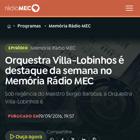
MENU
Programas
Memória Rádio MEC
Memória Rádio MEC
EPISÓDIO
Orquestra Villa-Lobinhos é
Buscar
na
destaque da semana no
Rádio
Buscar
Memória Rádio MEC
MEC
Sob regência do Maestro Sergio Barboza, a Orquestra
Início
AO VIVO
Villa-Lobinhos é
01
INÍCIO
19/09/2016, 19:57
PUBLICADO EM
Compartilhe
02
A RÁDIO
Ouça agora