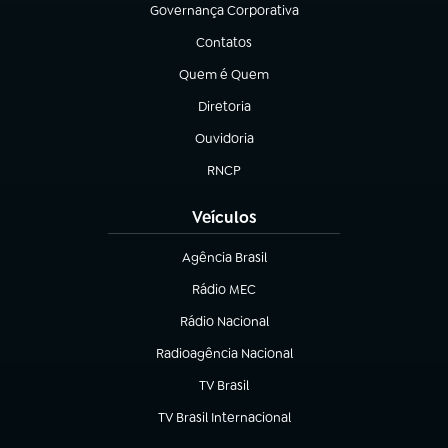
Governança Corporativa
(abre em nova aba)
Contatos
(abre em nova aba)
Quem é Quem
(abre em nova aba)
Diretoria
(abre em nova aba)
Ouvidoria
(abre em nova aba)
RNCP
(abre em nova aba)
Veículos
Agência Brasil
(abre em nova aba)
Rádio MEC
Rádio Nacional
(abre em nova aba)
Radioagência Nacional
(abre em nova aba)
TV Brasil
(abre em nova aba)
TV Brasil Internacional
(abre em nova aba)