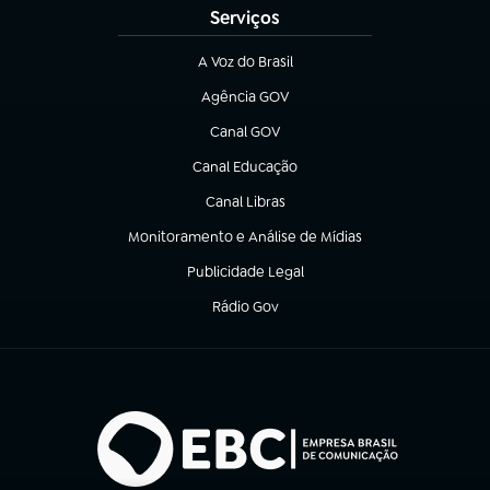
Serviços
A Voz do Brasil
(abre em nova aba)
Agência GOV
(abre em nova aba)
Canal GOV
(abre em nova aba)
Canal Educação
(abre em nova aba)
Canal Libras
(abre em nova aba)
Monitoramento e Análise de Mídias
(abre em nova aba)
Publicidade Legal
(abre em nova aba)
Rádio Gov
(abre em nova aba)