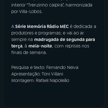
interior “Trenzinho caipira”, harmonizada
YouTube
Facebook
por Villa-Lobos.
Instagram
X
A
Série Memória Rádio MEC
é dedicada a
produtores e programas; e vai ao ar
TikTok
sempre na
madrugada de segunda para
terça
, à
meia-noite
, com reprises nos
finais de semana.
Pesquisa e texto: Fernando Neiva
Apresentação: Toni Villani
Montagem: Rafael Napoleão