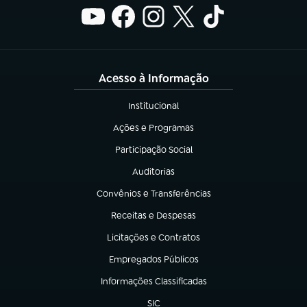
Acesso à Informação
Institucional
(abre em nova aba)
Ações e Programas
(abre em nova aba)
Participação Social
(abre em nova aba)
Auditorias
(abre em nova aba)
Convênios e Transferências
(abre em nova aba)
Receitas e Despesas
(abre em nova aba)
Licitações e Contratos
(abre em nova aba)
Empregados Públicos
(abre em nova aba)
Informações Classificadas
(abre em nova aba)
SIC