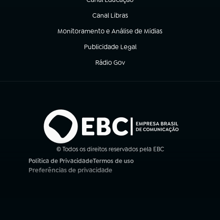
(abre em nova aba)
Canal Libras
(abre em nova aba)
Monitoramento e Análise de Mídias
(abre em nova aba)
Publicidade Legal
(abre em nova aba)
Rádio Gov
(abre em nova aba)
© Todos os direitos reservados pela EBC
Política de Privacidade
Termos de uso
(abre em nova aba)
(abre em nova aba)
Preferências de privacidade