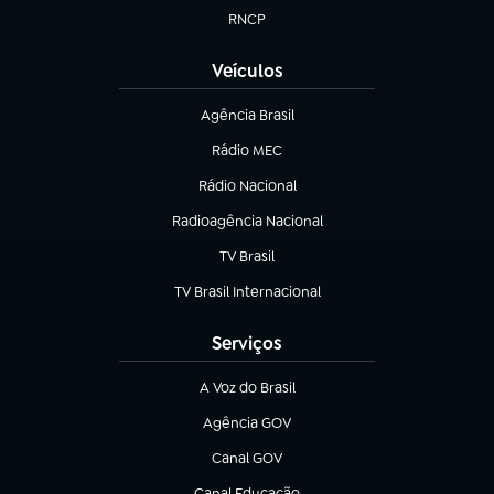
RNCP
(abre em nova aba)
Veículos
Agência Brasil
(abre em nova aba)
Rádio MEC
Rádio Nacional
(abre em nova aba)
Radioagência Nacional
(abre em nova aba)
TV Brasil
(abre em nova aba)
TV Brasil Internacional
(abre em nova aba)
Serviços
A Voz do Brasil
(abre em nova aba)
Agência GOV
(abre em nova aba)
Canal GOV
(abre em nova aba)
Canal Educação