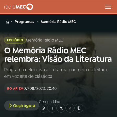
MENU
Programas
Memória Rádio MEC
Memória Rádio MEC
EPISÓDIO
O Memória Rádio MEC
Buscar
na
relembra: Visão da Literatura
Rádio
Buscar
MEC
Programa celebrava a literatura por meio da leitura
em voz alta de clássicos
Início
AO VIVO
07/08/2023, 20:40
NO AR EM
01
INÍCIO
Compartilhe
Ouça agora
02
A RÁDIO