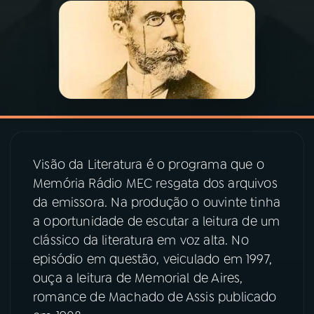
03
PROGRAMAÇÃO
04
PROGRAMAS
05
PODCASTS
Visão da Literatura é o programa que o
06
VIDEOCASTS
Memória Rádio MEC resgata dos arquivos
da emissora. Na produção o ouvinte tinha
07
ÚLTIMAS
a oportunidade de escutar a leitura de um
clássico da literatura em voz alta. No
episódio em questão, veiculado em 1997,
08
PRÊMIO RÁDIO MEC
ouça a leitura de Memorial de Aires,
romance de Machado de Assis publicado
ACOMPANHE A RÁDIO MEC