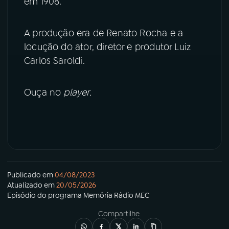
em 1908.
YouTube
Facebook
A produção era de Renato Rocha e a
locução do ator, diretor e produtor Luiz
Instagram
X
Carlos Saroldi.
TikTok
Ouça no
player.
Publicado em
04/08/2023
Atualizado em
20/05/2026
Episódio
do programa
Memória Rádio MEC
Compartilhe