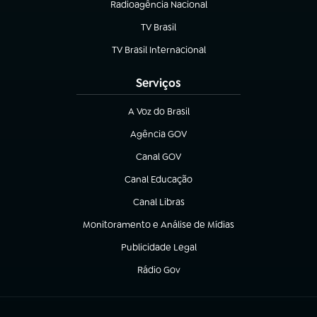
Radioagência Nacional
(abre em nova aba)
TV Brasil
(abre em nova aba)
TV Brasil Internacional
(abre em nova aba)
Serviços
A Voz do Brasil
(abre em nova aba)
Agência GOV
(abre em nova aba)
Canal GOV
(abre em nova aba)
Canal Educação
(abre em nova aba)
Canal Libras
(abre em nova aba)
Monitoramento e Análise de Mídias
(abre em nova aba)
Publicidade Legal
(abre em nova aba)
Rádio Gov
(abre em nova aba)