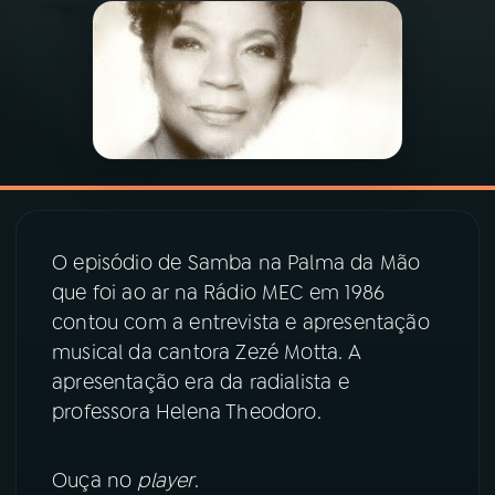
03
PROGRAMAÇÃO
04
PROGRAMAS
05
PODCASTS
O episódio de Samba na Palma da Mão
06
VIDEOCASTS
que foi ao ar na Rádio MEC em 1986
contou com a entrevista e apresentação
07
ÚLTIMAS
musical da cantora Zezé Motta. A
apresentação era da radialista e
professora Helena Theodoro.
08
PRÊMIO RÁDIO MEC
Ouça no
player
.
ACOMPANHE A RÁDIO MEC