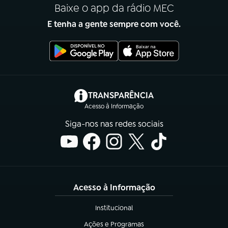
Baixe o app da rádio MEC
E tenha a gente sempre com você.
(abre em nova aba)
TRANSPARÊNCIA
Acesso à Informação
Siga-nos nas redes sociais
Acesso à Informação
Institucional
(abre em nova aba)
Ações e Programas
(abre em nova aba)