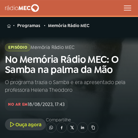
MENU
Programas
Memória Rádio MEC
Memória Rádio MEC
EPISÓDIO
No Memória Rádio MEC: O
Buscar
na
Samba na palma da Mão
Rádio
Buscar
MEC
O programa trazia o Samba e era apresentado pela
professora Helena Theodoro
Início
AO VIVO
18/08/2023, 17:43
NO AR EM
01
INÍCIO
Compartilhe
Ouça agora
02
A RÁDIO