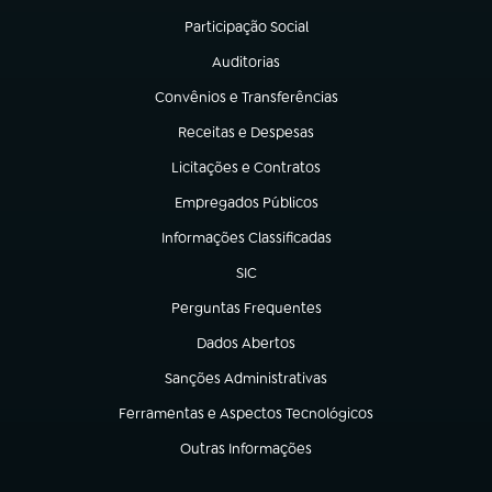
Participação Social
(abre em nova aba)
Auditorias
(abre em nova aba)
Convênios e Transferências
(abre em nova aba)
Receitas e Despesas
(abre em nova aba)
Licitações e Contratos
(abre em nova aba)
Empregados Públicos
(abre em nova aba)
Informações Classificadas
(abre em nova aba)
SIC
(abre em nova aba)
Perguntas Frequentes
(abre em nova aba)
Dados Abertos
(abre em nova aba)
Sanções Administrativas
(abre em nova aba)
Ferramentas e Aspectos Tecnológicos
(abre em nova aba)
Outras Informações
(abre em nova aba)