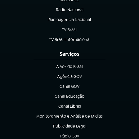
Rádio Nacional
(abre em nova aba)
Radioagência Nacional
(abre em nova aba)
TV Brasil
(abre em nova aba)
TV Brasil Internacional
(abre em nova aba)
Serviços
A Voz do Brasil
(abre em nova aba)
Agência GOV
(abre em nova aba)
Canal GOV
(abre em nova aba)
Canal Educação
(abre em nova aba)
Canal Libras
(abre em nova aba)
Monitoramento e Análise de Mídias
(abre em nova aba)
Publicidade Legal
(abre em nova aba)
Rádio Gov
(abre em nova aba)