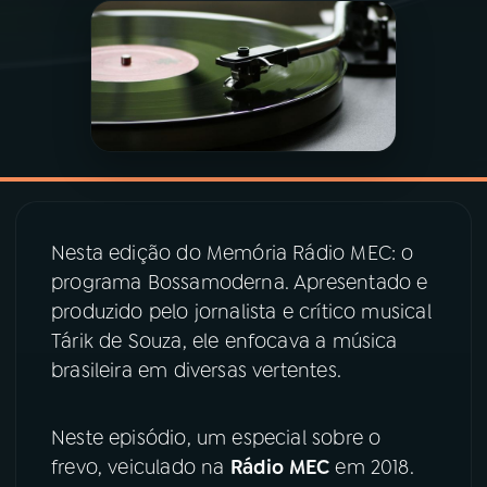
03
PROGRAMAÇÃO
04
PROGRAMAS
05
PODCASTS
Nesta edição do Memória Rádio MEC: o
06
VIDEOCASTS
programa Bossamoderna. Apresentado e
produzido pelo jornalista e crítico musical
Tárik de Souza, ele enfocava a música
07
ÚLTIMAS
brasileira em diversas vertentes.
08
PRÊMIO RÁDIO MEC
Neste episódio, um especial sobre o
frevo, veiculado na
Rádio MEC
em 2018.
ACOMPANHE A RÁDIO MEC