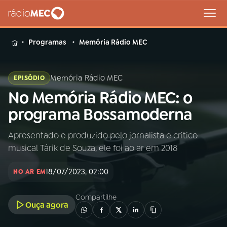
MENU
Programas
Memória Rádio MEC
Memória Rádio MEC
EPISÓDIO
No Memória Rádio MEC: o
Buscar
na
programa Bossamoderna
Rádio
Buscar
MEC
Apresentado e produzido pelo jornalista e crítico
musical Tárik de Souza, ele foi ao ar em 2018
Início
AO VIVO
18/07/2023, 02:00
NO AR EM
01
INÍCIO
Compartilhe
Ouça agora
02
A RÁDIO