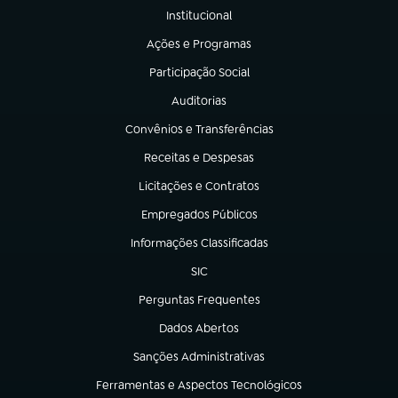
Institucional
(abre em nova aba)
Ações e Programas
(abre em nova aba)
Participação Social
(abre em nova aba)
Auditorias
(abre em nova aba)
Convênios e Transferências
(abre em nova aba)
Receitas e Despesas
(abre em nova aba)
Licitações e Contratos
(abre em nova aba)
Empregados Públicos
(abre em nova aba)
Informações Classificadas
(abre em nova aba)
SIC
(abre em nova aba)
Perguntas Frequentes
(abre em nova aba)
Dados Abertos
(abre em nova aba)
Sanções Administrativas
(abre em nova aba)
Ferramentas e Aspectos Tecnológicos
(abre em nova aba)