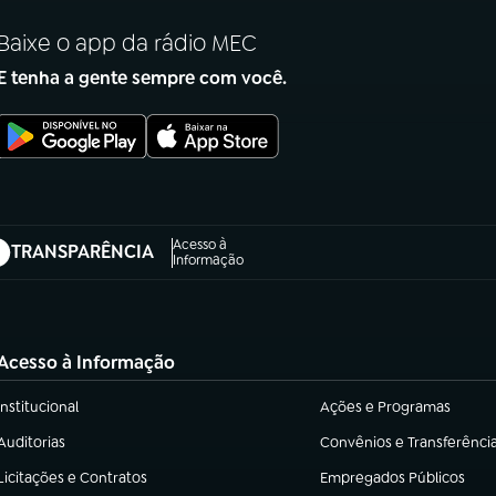
Baixe o app da rádio MEC
E tenha a gente sempre com você.
Acesso à
TRANSPARÊNCIA
abre em nova aba)
Informação
Acesso à Informação
Institucional
Ações e Programas
(abre em nova aba)
(abre em nova aba)
Auditorias
Convênios e Transferênci
(abre em nova aba)
(abre em nova aba)
Licitações e Contratos
Empregados Públicos
(abre em nova aba)
(abre em nova aba)