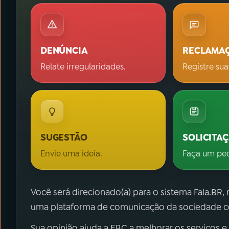
DENÚNCIA
RECLAMA
Relate irregularidades.
Registre sua
SUGESTÃO
SOLICITA
Envie uma ideia.
Faça um pe
Você será direcionado(a) para o sistema Fala.BR,
uma plataforma de comunicação da sociedade co
Sua opinião ajuda a EBC a melhorar os serviços e