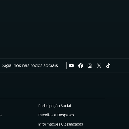
Siga-nos nas redes sociais
Participação Social
(abre em nova aba)
as
Receitas e Despesas
(abre em nova aba)
Informações Classificadas
(abre em nova aba)