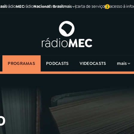
asil
rádio
MEC
rádio
Nacional
tv
Brasil
carta de serviço
acesso à inf
mais
PROGRAMAS
PODCASTS
VIDEOCASTS
mais
o