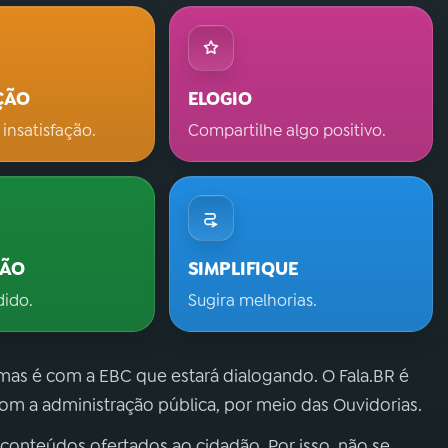
ÇÃO
ELOGIO
 insatisfação.
Compartilhe algo positivo.
ÇÃO
SIMPLIFIQUE
dido.
Sugira melhorias.
 mas é com a EBC que estará dialogando. O Fala.BR é
m a administração pública, por meio das Ouvidorias.
 conteúdos ofertados ao cidadão. Por isso, não se