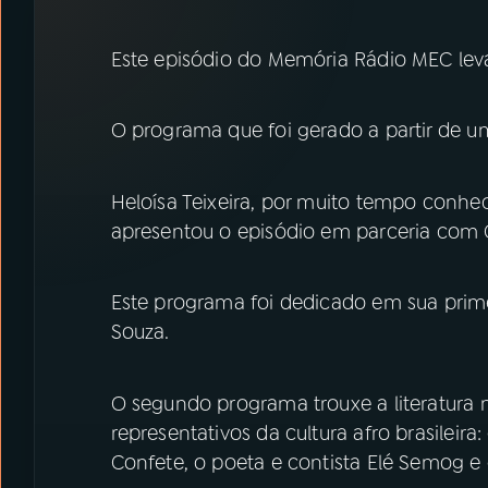
07
ÚLTIMAS
Este episódio do Memória Rádio MEC leva
08
PRÊMIO RÁDIO MEC
O programa que foi gerado a partir de um
ACOMPANHE A RÁDIO MEC
Heloísa Teixeira, por muito tempo conhe
YouTube
Facebook
apresentou o episódio em parceria com 
Instagram
X
Este programa foi dedicado em sua primei
TikTok
Souza.
O segundo programa trouxe a literatura
representativos da cultura afro brasileir
Confete, o poeta e contista Elé Semog e d