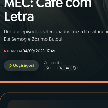
MEC: Café com
MEC
Letra
01
INÍCIO
02
A RÁDIO
Um dos episódios selecionados traz a literatura
Elé Semog e Zózimo Bulbul
03
PROGRAMAÇÃO
04/09/2023, 17:46
NO AR EM
04
PROGRAMAS
Compartilhe
Ouça agora
05
PODCASTS
06
VIDEOCASTS