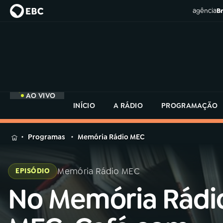
agência
Br
AO VIVO
INÍCIO
A RÁDIO
PROGRAMAÇÃO
MENU
Programas
Memória Rádio MEC
Buscar
na
Memória Rádio MEC
EPISÓDIO
Rádio
Buscar
MEC
No Memória Rádi
Buscar
na
Rádio
Início
AO VIVO