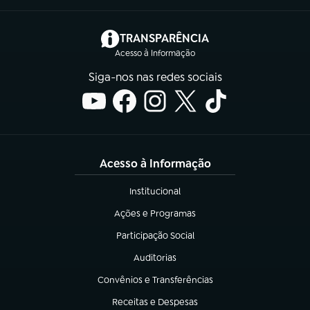
(abre em nova aba)
TRANSPARÊNCIA
Acesso à Informação
Siga-nos nas redes sociais
Acesso à Informação
Institucional
(abre em nova aba)
Ações e Programas
(abre em nova aba)
Participação Social
(abre em nova aba)
Auditorias
(abre em nova aba)
Convênios e Transferências
(abre em nova aba)
Receitas e Despesas
(abre em nova aba)