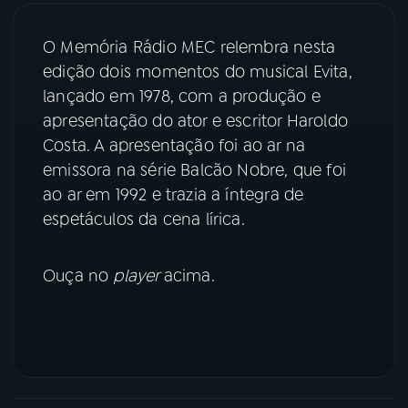
03
PROGRAMAÇÃO
O Memória Rádio MEC relembra nesta
edição dois momentos do musical Evita,
lançado em 1978, com a produção e
04
PROGRAMAS
apresentação do ator e escritor Haroldo
Costa. A apresentação foi ao ar na
05
PODCASTS
emissora na série Balcão Nobre, que foi
ao ar em 1992 e trazia a íntegra de
espetáculos da cena lírica.
06
VIDEOCASTS
Ouça no
player
acima.
07
ÚLTIMAS
08
PRÊMIO RÁDIO MEC
ACOMPANHE A RÁDIO MEC