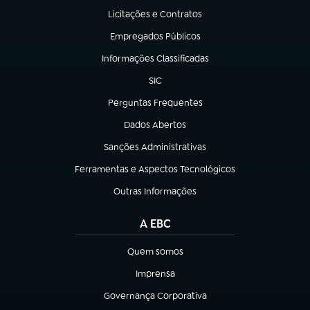
Licitações e Contratos
(abre em nova aba)
Empregados Públicos
(abre em nova aba)
Informações Classificadas
(abre em nova aba)
SIC
(abre em nova aba)
Perguntas Frequentes
(abre em nova aba)
Dados Abertos
(abre em nova aba)
Sanções Administrativas
(abre em nova aba)
Ferramentas e Aspectos Tecnológicos
(abre em nova aba)
Outras Informações
(abre em nova aba)
A EBC
Quem somos
(abre em nova aba)
Imprensa
(abre em nova aba)
Governança Corporativa
(abre em nova aba)