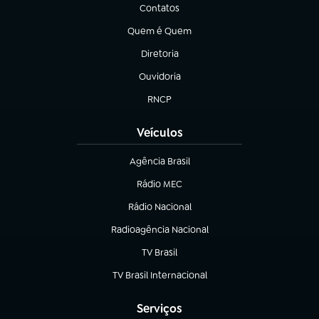
Contatos
(abre em nova aba)
Quem é Quem
(abre em nova aba)
Diretoria
(abre em nova aba)
Ouvidoria
(abre em nova aba)
RNCP
(abre em nova aba)
Veículos
Agência Brasil
(abre em nova aba)
Rádio MEC
Rádio Nacional
(abre em nova aba)
Radioagência Nacional
(abre em nova aba)
TV Brasil
(abre em nova aba)
TV Brasil Internacional
(abre em nova aba)
Serviços