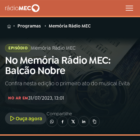
MENU
Programas
Memória Rádio MEC
Memória Rádio MEC
EPISÓDIO
No Memória Rádio MEC:
Buscar
na
Balcão Nobre
Rádio
Buscar
MEC
Confira nesta edição o primeiro ato do musical Evita
Início
AO VIVO
31/07/2023, 13:01
NO AR EM
01
INÍCIO
Compartilhe
Ouça agora
02
A RÁDIO