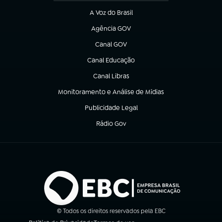
A Voz do Brasil
(abre em nova aba)
Agência GOV
(abre em nova aba)
Canal GOV
(abre em nova aba)
Canal Educação
(abre em nova aba)
Canal Libras
(abre em nova aba)
Monitoramento e Análise de Mídias
(abre em nova aba)
Publicidade Legal
(abre em nova aba)
Rádio Gov
(abre em nova aba)
© Todos os direitos reservados pela EBC