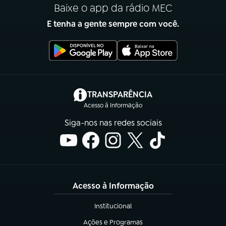
Baixe o app da rádio MEC
E tenha a gente sempre com você.
(abre em nova aba)
TRANSPARÊNCIA
Acesso à Informação
Siga-nos nas redes sociais
Acesso à Informação
Institucional
(abre em nova aba)
Ações e Programas
(abre em nova aba)