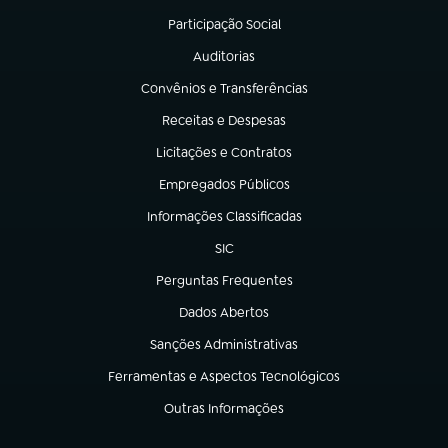
Participação Social
(abre em nova aba)
Auditorias
(abre em nova aba)
Convênios e Transferências
(abre em nova aba)
Receitas e Despesas
(abre em nova aba)
Licitações e Contratos
(abre em nova aba)
Empregados Públicos
(abre em nova aba)
Informações Classificadas
(abre em nova aba)
SIC
(abre em nova aba)
Perguntas Frequentes
(abre em nova aba)
Dados Abertos
(abre em nova aba)
Sanções Administrativas
(abre em nova aba)
Ferramentas e Aspectos Tecnológicos
(abre em nova aba)
Outras Informações
(abre em nova aba)