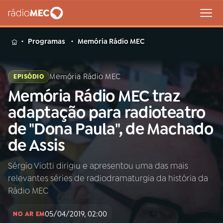
MENU
Programas
Memória Rádio MEC
Memória Rádio MEC
EPISÓDIO
Memória Rádio MEC traz
Buscar
na
adaptação para radioteatro
Rádio
Buscar
de "Dona Paula", de Machado
MEC
de Assis
Início
AO VIVO
Sérgio Viotti dirigiu e apresentou uma das mais
relevantes séries de radiodramaturgia da história da
01
INÍCIO
Rádio MEC
05/04/2019, 02:00
02
A RÁDIO
NO AR EM