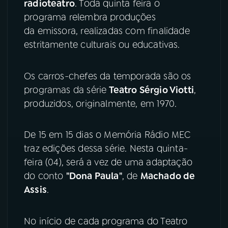
radioteatro
. Toda quinta feira o
programa relembra produções
YouTube
Facebook
da emissora, realizadas com finalidade
estritamente culturais ou educativas.
Instagram
X
TikTok
Os carros-chefes da temporada são os
programas da série
Teatro Sérgio Viotti
,
produzidos, originalmente, em 1970.
De 15 em 15 dias o Memória Rádio MEC
traz edições dessa série. Nesta quinta-
feira (04), será a vez de uma adaptação
do conto
"Dona Paula"
, de
Machado de
Assis
.
No início de cada programa do Teatro