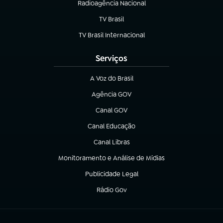
Radioagência Nacional
(abre em nova aba)
TV Brasil
(abre em nova aba)
TV Brasil Internacional
(abre em nova aba)
Serviços
A Voz do Brasil
(abre em nova aba)
Agência GOV
(abre em nova aba)
Canal GOV
(abre em nova aba)
Canal Educação
(abre em nova aba)
Canal Libras
(abre em nova aba)
Monitoramento e Análise de Mídias
(abre em nova aba)
Publicidade Legal
(abre em nova aba)
Rádio Gov
(abre em nova aba)