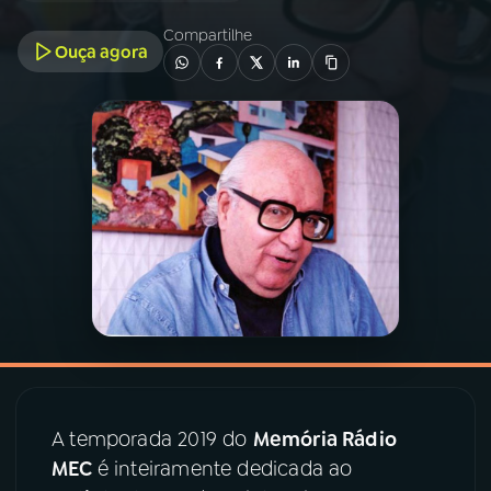
Compartilhe
Ouça agora
03
PROGRAMAÇÃO
04
PROGRAMAS
05
PODCASTS
06
VIDEOCASTS
07
ÚLTIMAS
08
PRÊMIO RÁDIO MEC
A temporada 2019 do
Memória Rádio
MEC
é inteiramente dedicada ao
ACOMPANHE A RÁDIO MEC