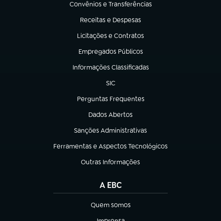
Convênios e Transferências
(abre em nova aba)
Receitas e Despesas
(abre em nova aba)
Licitações e Contratos
(abre em nova aba)
Empregados Públicos
(abre em nova aba)
Informações Classificadas
(abre em nova aba)
SIC
(abre em nova aba)
Perguntas Frequentes
(abre em nova aba)
Dados Abertos
(abre em nova aba)
Sanções Administrativas
(abre em nova aba)
Ferramentas e Aspectos Tecnológicos
(abre em nova aba)
Outras Informações
(abre em nova aba)
A EBC
Quem somos
(abre em nova aba)
Imprensa