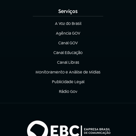
Serviços
A Voz do Brasil
(abre em nova aba)
Agência GOV
(abre em nova aba)
Canal GOV
(abre em nova aba)
Canal Educação
(abre em nova aba)
Canal Libras
(abre em nova aba)
Monitoramento e Análise de Mídias
(abre em nova aba)
Publicidade Legal
(abre em nova aba)
Rádio Gov
(abre em nova aba)