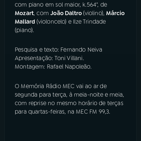
com piano em sol maior, k.564", de
Mozart
, com
João Daltro
(violino),
Márcio
YouTube
Facebook
Mallard
(violoncelo) e Ilze Trindade
(piano).
Instagram
X
TikTok
Pesquisa e texto: Fernando Neiva
Apresentação: Toni Villani.
Montagem: Rafael Napoleão.
O Memória Rádio MEC vai ao ar de
segunda para terça, à meia-noite e meia,
com reprise no mesmo horário de terças
para quartas-feiras, na MEC FM 99,3.