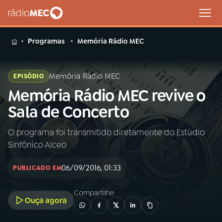
MENU
Programas
Memória Rádio MEC
Memória Rádio MEC
EPISÓDIO
Memória Rádio MEC revive o
Buscar
na
Sala de Concerto
Rádio
Buscar
MEC
O programa foi transmitido diretamente do Estúdio
Sinfônico Alceo
Início
AO VIVO
06/09/2016, 01:33
PUBLICADO EM
01
INÍCIO
Compartilhe
Ouça agora
02
A RÁDIO