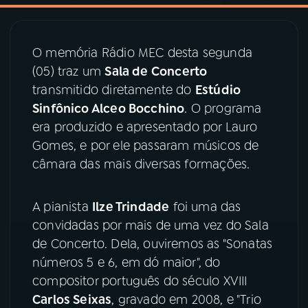
03
PROGRAMAÇÃO
O memória Rádio MEC desta segunda
(05) traz um
Sala de Concerto
04
PROGRAMAS
transmitido diretamente do
Estúdio
Sinfônico Alceo Bocchino
. O programa
05
PODCASTS
era produzido e apresentado por Lauro
Gomes, e por ele passaram músicos de
câmara das mais diversas formações.
06
VIDEOCASTS
A pianista
Ilze Trindade
foi uma das
07
ÚLTIMAS
convidadas por mais de uma vez do Sala
de Concerto. Dela, ouviremos as "Sonatas
08
PRÊMIO RÁDIO MEC
números 5 e 6, em dó maior", do
compositor português do século XVIII
Carlos Seixas
, gravado em 2008, e "Trio
ACOMPANHE A RÁDIO MEC