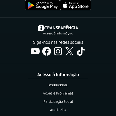
(abre em nova aba)
TRANSPARÊNCIA
Acesso à Informação
Siga-nos nas redes sociais
Acesso à Informação
Institucional
(abre em nova aba)
Ações e Programas
(abre em nova aba)
Participação Social
(abre em nova aba)
Auditorias
(abre em nova aba)