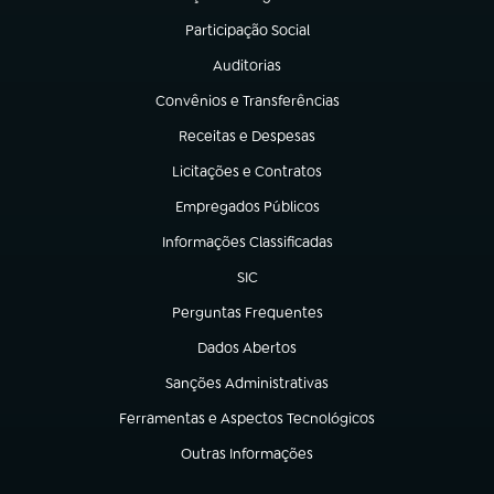
(abre em nova aba)
Participação Social
(abre em nova aba)
Auditorias
(abre em nova aba)
Convênios e Transferências
(abre em nova aba)
Receitas e Despesas
(abre em nova aba)
Licitações e Contratos
(abre em nova aba)
Empregados Públicos
(abre em nova aba)
Informações Classificadas
(abre em nova aba)
SIC
(abre em nova aba)
Perguntas Frequentes
(abre em nova aba)
Dados Abertos
(abre em nova aba)
Sanções Administrativas
(abre em nova aba)
Ferramentas e Aspectos Tecnológicos
(abre em nova aba)
Outras Informações
(abre em nova aba)