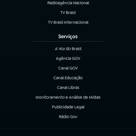
Radioagência Nacional
(abre em nova aba)
TV Brasil
(abre em nova aba)
TV Brasil Internacional
(abre em nova aba)
Serviços
A Voz do Brasil
(abre em nova aba)
Agência GOV
(abre em nova aba)
Canal GOV
(abre em nova aba)
Canal Educação
(abre em nova aba)
Canal Libras
(abre em nova aba)
Monitoramento e Análise de Mídias
(abre em nova aba)
Publicidade Legal
(abre em nova aba)
Rádio Gov
(abre em nova aba)