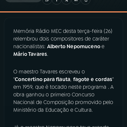
03
PROGRAMAÇÃO
Memória Rádio MEC desta terça-feira (26)
04
PROGRAMAS
relembrou dois compositores de caráter
nacionalistas:
Alberto Nepomuceno
e
05
PODCASTS
Mário Tavares
.
06
VIDEOCASTS
O maestro Tavares escreveu o
"
Concertino para flauta
,
fagote e
cordas
"
em 1959, que é tocado neste programa . A
07
ÚLTIMAS
obra ganhou o primeiro Concurso
Nacional de Composição promovido pelo
08
PRÊMIO RÁDIO MEC
Ministério da Educação e Cultura.
ACOMPANHE A RÁDIO MEC