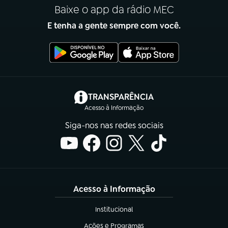
Baixe o app da rádio MEC
E tenha a gente sempre com você.
(abre em nova aba)
TRANSPARÊNCIA
Acesso à Informação
Siga-nos nas redes sociais
Acesso à Informação
Institucional
(abre em nova aba)
Ações e Programas