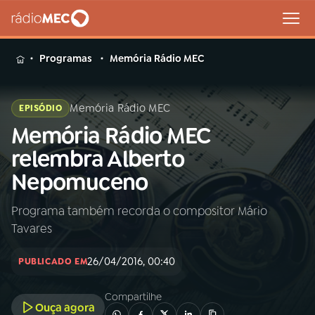
MENU
Programas
Memória Rádio MEC
Memória Rádio MEC
EPISÓDIO
Memória Rádio MEC
Buscar
na
relembra Alberto
Rádio
Buscar
Nepomuceno
MEC
Programa também recorda o compositor Mário
Início
AO VIVO
Tavares
01
INÍCIO
26/04/2016, 00:40
PUBLICADO EM
Compartilhe
02
A RÁDIO
Ouça agora