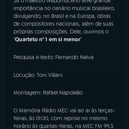
Já o maestro Nepomuceno teve grande
importância no cenário musical brasileiro,
YouTube
Facebook
divulgando, no Brasil e na Europa, obras
de compositores nacionais, além de suas
Instagram
X
próprias composições. Dele, ouvimos o
"
Quarteto n° 1
em si menor
".
TikTok
Pesquisa e texto: Fernando Neiva
Locução: Toni Villani
Montagem: Rafael Napoleão
O Memória Rádio MEC vai ao ar às terças-
feiras, às 0h30, com reprise no mesmo
horário às quartas-feiras, na MEC FM 99,3.