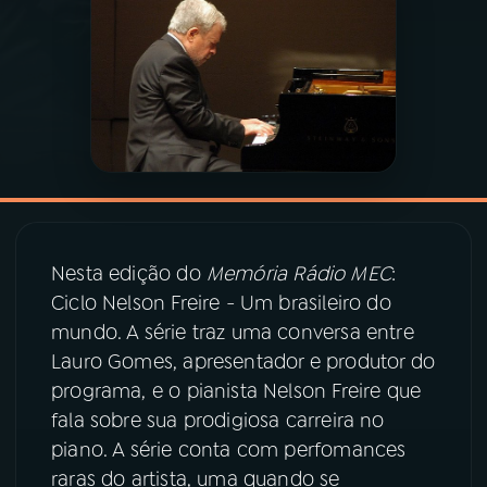
03
PROGRAMAÇÃO
04
PROGRAMAS
05
PODCASTS
06
VIDEOCASTS
Nesta edição do
Memória Rádio MEC
:
Ciclo Nelson Freire - Um brasileiro do
mundo. A série traz uma conversa entre
07
ÚLTIMAS
Lauro Gomes, apresentador e produtor do
programa, e o pianista Nelson Freire que
08
PRÊMIO RÁDIO MEC
fala sobre sua prodigiosa carreira no
piano. A série conta com perfomances
raras do artista, uma quando se
ACOMPANHE A RÁDIO MEC