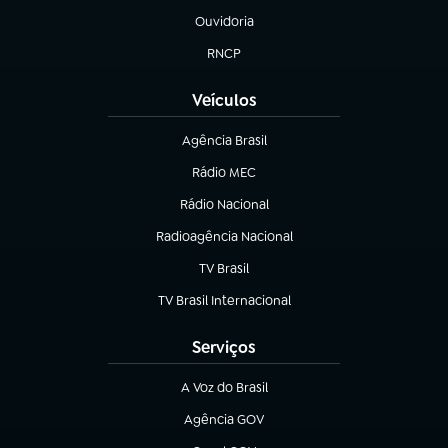
Ouvidoria
(abre em nova aba)
RNCP
(abre em nova aba)
Veículos
Agência Brasil
(abre em nova aba)
Rádio MEC
Rádio Nacional
(abre em nova aba)
Radioagência Nacional
(abre em nova aba)
TV Brasil
(abre em nova aba)
TV Brasil Internacional
(abre em nova aba)
Serviços
A Voz do Brasil
(abre em nova aba)
Agência GOV
(abre em nova aba)