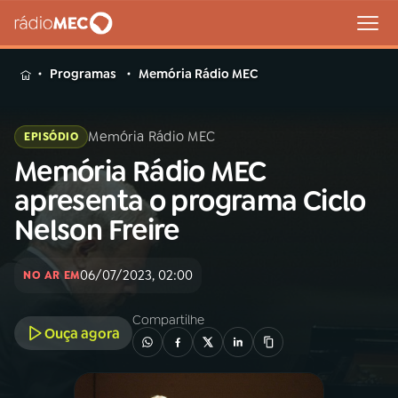
MENU
Programas
Memória Rádio MEC
Memória Rádio MEC
EPISÓDIO
Memória Rádio MEC
Buscar
na
apresenta o programa Ciclo
Rádio
Buscar
Nelson Freire
MEC
Início
AO VIVO
06/07/2023, 02:00
NO AR EM
Compartilhe
01
INÍCIO
Ouça agora
02
A RÁDIO