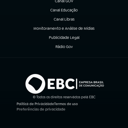
Canal GOV
(abre em nova aba)
Canal Educação
(abre em nova aba)
Canal Libras
(abre em nova aba)
Monitoramento e Análise de Mídias
(abre em nova aba)
Publicidade Legal
(abre em nova aba)
Rádio Gov
(abre em nova aba)
© Todos os direitos reservados pela EBC
Política de Privacidade
Termos de uso
(abre em nova aba)
(abre em nova aba)
Preferências de privacidade