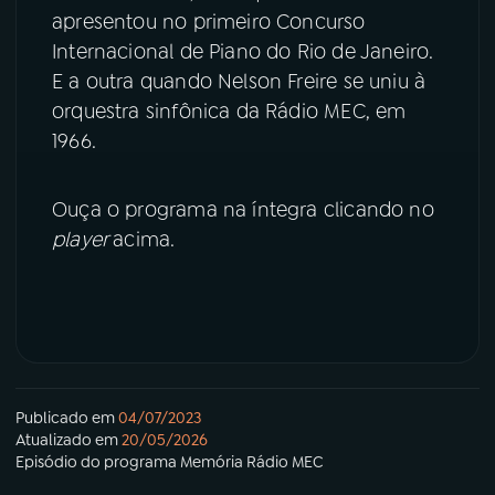
apresentou no primeiro Concurso
Internacional de Piano do Rio de Janeiro.
YouTube
Facebook
E a outra quando Nelson Freire se uniu à
Instagram
X
orquestra sinfônica da Rádio MEC, em
1966.
TikTok
Ouça o programa na íntegra clicando no
player
acima.
Publicado em
04/07/2023
Atualizado em
20/05/2026
Episódio
do programa
Memória Rádio MEC