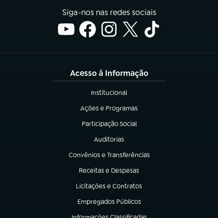
Siga-nos nas redes sociais
Acesso à Informação
Institucional
(abre em nova aba)
Ações e Programas
(abre em nova aba)
Participação Social
(abre em nova aba)
Auditorias
(abre em nova aba)
Convênios e Transferências
(abre em nova aba)
Receitas e Despesas
(abre em nova aba)
Licitações e Contratos
(abre em nova aba)
Empregados Públicos
(abre em nova aba)
Informações Classificadas