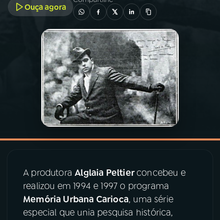
Ouça agora
03
PROGRAMAÇÃO
04
PROGRAMAS
05
PODCASTS
06
VIDEOCASTS
07
ÚLTIMAS
A produtora
Alglaia Peltier
concebeu e
realizou em 1994 e 1997 o programa
08
PRÊMIO RÁDIO MEC
Memória Urbana Carioca
, uma série
especial que unia pesquisa histórica,
ACOMPANHE A RÁDIO MEC