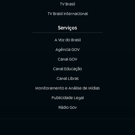
TV Brasil
(abre em nova aba)
TV Brasil Internacional
(abre em nova aba)
Serviços
A Voz do Brasil
(abre em nova aba)
Agência GOV
(abre em nova aba)
Canal GOV
(abre em nova aba)
Canal Educação
(abre em nova aba)
Canal Libras
(abre em nova aba)
Monitoramento e Análise de Mídias
(abre em nova aba)
Publicidade Legal
(abre em nova aba)
Rádio Gov
(abre em nova aba)