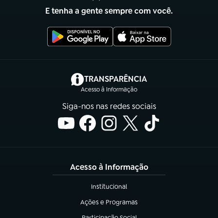
E tenha a gente sempre com você.
(abre em nova aba)
TRANSPARÊNCIA
Acesso à Informação
Siga-nos nas redes sociais
Acesso à Informação
Institucional
(abre em nova aba)
Ações e Programas
(abre em nova aba)
Participação Social