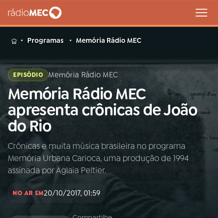
MENU
Programas
Memória Rádio MEC
Memória Rádio MEC
EPISÓDIO
Memória Rádio MEC
Buscar
na
apresenta crônicas de João
Rádio
Buscar
do Rio
MEC
Crônicas e muita música brasileira no programa
Início
AO VIVO
Memória Urbana Carioca, uma produção de 1994
assinada por Aglaia Peltier.
01
INÍCIO
20/10/2017, 01:59
NO AR EM
02
A RÁDIO
Compartilhe