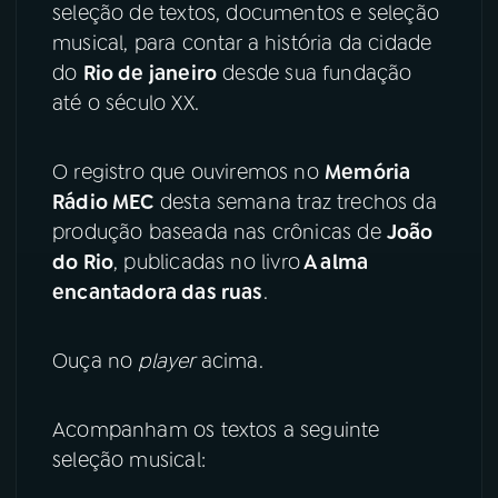
seleção de textos, documentos e seleção
musical, para contar a história da cidade
YouTube
Facebook
do
Rio de janeiro
desde sua fundação
até o século XX.
Instagram
X
TikTok
O registro que ouviremos no
Memória
Rádio MEC
desta semana traz trechos da
produção baseada nas crônicas de
João
do Rio
, publicadas no livro
A alma
encantadora das ruas
.
Ouça no
player
acima.
Acompanham os textos a seguinte
seleção musical: