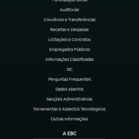
(abre em nova aba)
Auditorias
(abre em nova aba)
Convênios e Transferências
(abre em nova aba)
Receitas e Despesas
(abre em nova aba)
Licitações e Contratos
(abre em nova aba)
Empregados Públicos
(abre em nova aba)
Informações Classificadas
(abre em nova aba)
SIC
(abre em nova aba)
Perguntas Frequentes
(abre em nova aba)
Dados Abertos
(abre em nova aba)
Sanções Administrativas
(abre em nova aba)
Ferramentas e Aspectos Tecnológicos
(abre em nova aba)
Outras Informações
(abre em nova aba)
A EBC