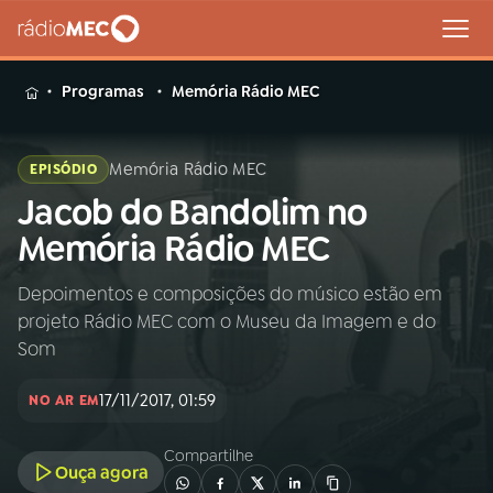
MENU
Programas
Memória Rádio MEC
Memória Rádio MEC
EPISÓDIO
Jacob do Bandolim no
Buscar
na
Memória Rádio MEC
Rádio
Buscar
MEC
Depoimentos e composições do músico estão em
projeto Rádio MEC com o Museu da Imagem e do
Início
AO VIVO
Som
17/11/2017, 01:59
01
INÍCIO
NO AR EM
Compartilhe
Ouça agora
02
A RÁDIO