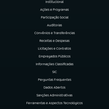
Institucional
(abre em nova aba)
Ações e Programas
(abre em nova aba)
Participação Social
(abre em nova aba)
Auditorias
(abre em nova aba)
Convênios e Transferências
(abre em nova aba)
Receitas e Despesas
(abre em nova aba)
Licitações e Contratos
(abre em nova aba)
Empregados Públicos
(abre em nova aba)
Informações Classificadas
(abre em nova aba)
SIC
(abre em nova aba)
Perguntas Frequentes
(abre em nova aba)
Dados Abertos
(abre em nova aba)
Sanções Administrativas
(abre em nova aba)
Ferramentas e Aspectos Tecnológicos
(abre em nova aba)