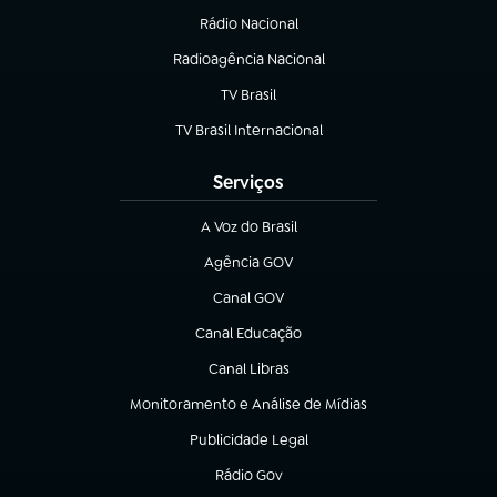
Rádio Nacional
(abre em nova aba)
Radioagência Nacional
(abre em nova aba)
TV Brasil
(abre em nova aba)
TV Brasil Internacional
(abre em nova aba)
Serviços
A Voz do Brasil
(abre em nova aba)
Agência GOV
(abre em nova aba)
Canal GOV
(abre em nova aba)
Canal Educação
(abre em nova aba)
Canal Libras
(abre em nova aba)
Monitoramento e Análise de Mídias
(abre em nova aba)
Publicidade Legal
(abre em nova aba)
Rádio Gov
(abre em nova aba)