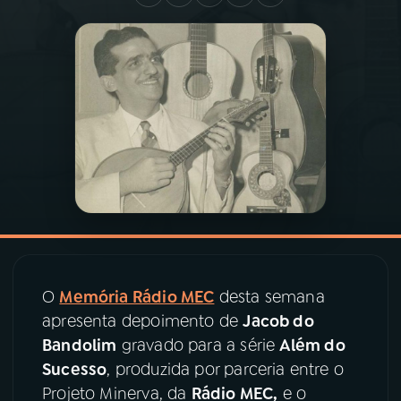
03
PROGRAMAÇÃO
04
PROGRAMAS
05
PODCASTS
06
VIDEOCASTS
07
ÚLTIMAS
O
Memória Rádio MEC
desta semana
apresenta depoimento de
Jacob do
08
PRÊMIO RÁDIO MEC
Bandolim
gravado para a série
Além do
Sucesso
, produzida por parceria entre o
Projeto Minerva, da
Rádio MEC,
e o
ACOMPANHE A RÁDIO MEC