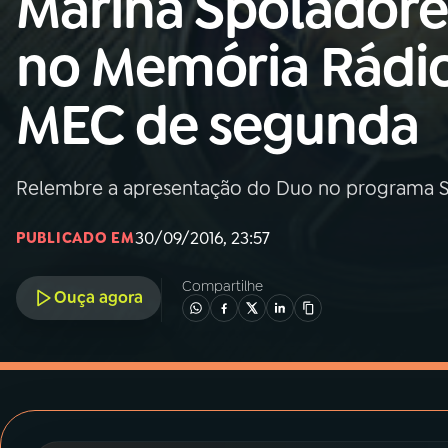
Marina Spoladore
MEC
no Memória Rádi
01
INÍCIO
MEC de segunda
02
A RÁDIO
Relembre a apresentação do Duo no programa S
03
PROGRAMAÇÃO
30/09/2016, 23:57
PUBLICADO EM
04
PROGRAMAS
Compartilhe
Ouça agora
05
PODCASTS
06
VIDEOCASTS