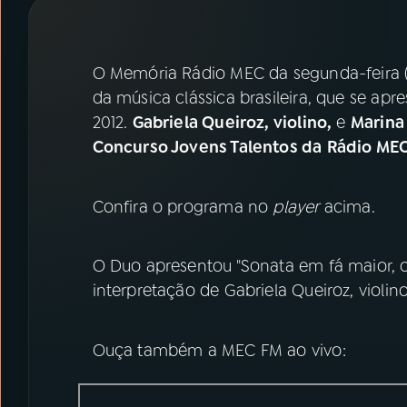
07
ÚLTIMAS
08
PRÊMIO RÁDIO MEC
O Memória Rádio MEC da segunda-feira 
da música clássica brasileira, que se a
2012.
Gabriela Queiroz, violino,
e
Marina
ACOMPANHE A RÁDIO MEC
Concurso Jovens Talentos da
Rádio ME
YouTube
Facebook
Confira o programa no
player
acima.
Instagram
X
TikTok
O Duo apresentou "Sonata em fá maior, o
interpretação de Gabriela Queiroz, violin
Ouça também a MEC FM ao vivo: