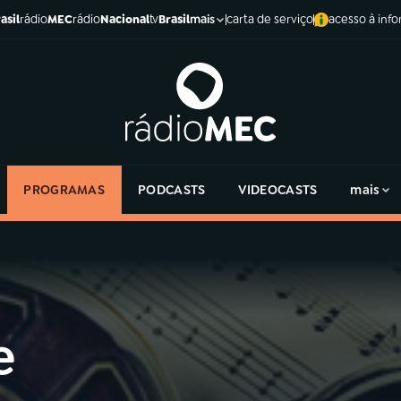
asil
rádio
MEC
rádio
Nacional
tv
Brasil
carta de serviço
acesso à inf
mais
PROGRAMAS
PODCASTS
VIDEOCASTS
mais
e