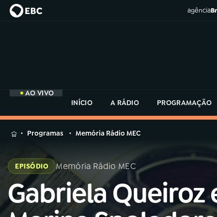
agência
Br
AO VIVO
INÍCIO
A RÁDIO
PROGRAMAÇÃO
MENU
Programas
Memória Rádio MEC
Buscar
na
Memória Rádio MEC
EPISÓDIO
Rádio
Buscar
MEC
Gabriela Queiroz 
Buscar
na
Rádio
Início
AO VIVO