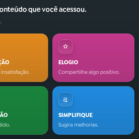
conteúdo que você acessou.
.
ÇÃO
ELOGIO
 insatisfação.
Compartilhe algo positivo.
ÇÃO
SIMPLIFIQUE
dido.
Sugira melhorias.