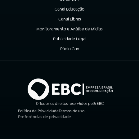
(abre em nova aba)
Canal Educação
(abre em nova aba)
Canal Libras
(abre em nova aba)
Monitoramento e Análise de Mídias
(abre em nova aba)
Publicidade Legal
(abre em nova aba)
Rádio Gov
(abre em nova aba)
© Todos os direitos reservados pela EBC
Política de Privacidade
Termos de uso
(abre em nova aba)
(abre em nova aba)
Preferências de privacidade