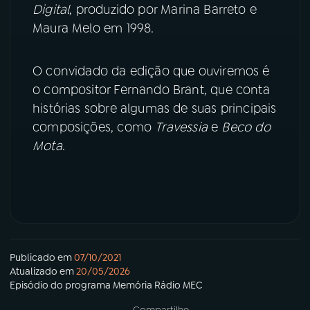
Digital
, produzido por Marina Barreto e
Maura Melo em 1998.
YouTube
Facebook
Instagram
X
O convidado da edição que ouviremos é
o compositor Fernando Brant, que conta
TikTok
histórias sobre algumas de suas principais
composições, como
Travessia
e
Beco do
Mota
.
Publicado em
07/10/2021
Atualizado em
20/05/2026
Episódio
do programa
Memória Rádio MEC
Compartilhe