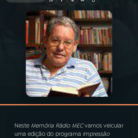
03
PROGRAMAÇÃO
04
PROGRAMAS
05
PODCASTS
06
VIDEOCASTS
07
ÚLTIMAS
08
PRÊMIO RÁDIO MEC
Neste
Memória Rádio MEC
vamos veicular
uma edição do programa
Impressão
ACOMPANHE A RÁDIO MEC