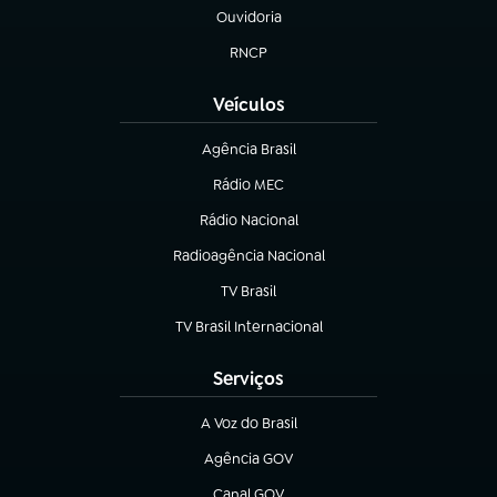
Ouvidoria
(abre em nova aba)
RNCP
(abre em nova aba)
Veículos
Agência Brasil
(abre em nova aba)
Rádio MEC
Rádio Nacional
(abre em nova aba)
Radioagência Nacional
(abre em nova aba)
TV Brasil
(abre em nova aba)
TV Brasil Internacional
(abre em nova aba)
Serviços
A Voz do Brasil
(abre em nova aba)
Agência GOV
(abre em nova aba)
Canal GOV