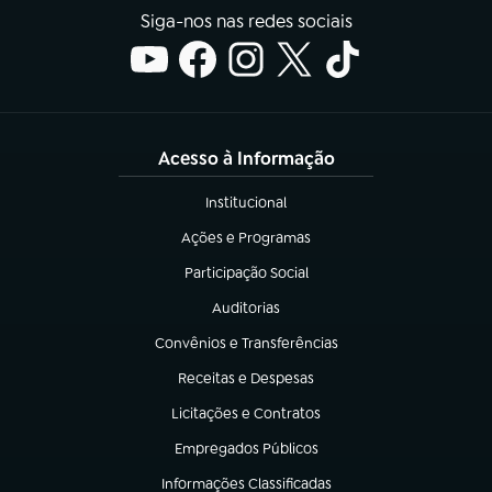
Siga-nos nas redes sociais
Acesso à Informação
Institucional
(abre em nova aba)
Ações e Programas
(abre em nova aba)
Participação Social
(abre em nova aba)
Auditorias
(abre em nova aba)
Convênios e Transferências
(abre em nova aba)
Receitas e Despesas
(abre em nova aba)
Licitações e Contratos
(abre em nova aba)
Empregados Públicos
(abre em nova aba)
Informações Classificadas
(abre em nova aba)