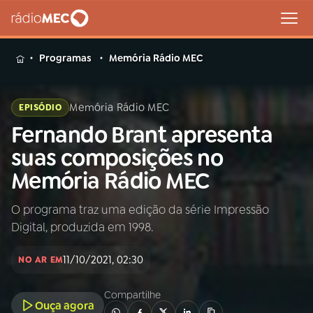
MENU
Programas
Memória Rádio MEC
Memória Rádio MEC
EPISÓDIO
Fernando Brant apresenta
Buscar
na
suas composições no
Rádio
Buscar
Memória Rádio MEC
MEC
O programa traz uma edição da série Impressão
Início
AO VIVO
Digital, produzida em 1998.
01
INÍCIO
11/10/2021, 02:30
NO AR EM
Compartilhe
02
A RÁDIO
Ouça agora